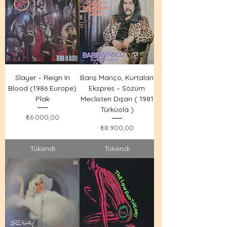
Slayer – Reign In
Barış Manço, Kurtalan
Blood (1986 Europe)
Ekspres – Sözüm
Plak
Meclisten Dışarı ( 1981
Türküola )
Fiyat
₺6.000,00
Fiyat
₺8.900,00
Tükendi
Tükendi