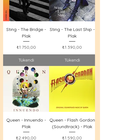
Sting - The Bridge -
Sting - The Last Ship -
Plak
Plak
Fiyat
Fiyat
₺1.750,00
₺1.390,00
Tükendi
Tükendi
Queen - Innuendo -
Queen - Flash Gordon
Plak
(Soundtrack) - Plak
Fiyat
Fiyat
₺2.490,00
₺1.590,00