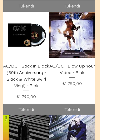
Tükendi
Tükendi
AC/DC - Back in Black
AC/DC - Blow Up Your
(50th Anniversary -
Video - Plak
Black & White Swirl
Fiyat
₺1.750,00
Vinyl) - Plak
Fiyat
₺1.790,00
Tükendi
Tükendi