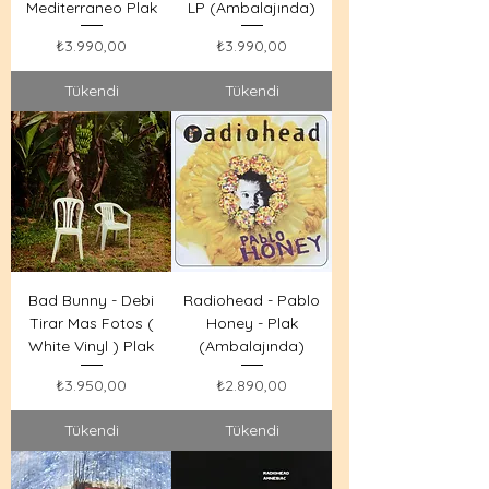
Mediterraneo Plak
LP (Ambalajında)
Fiyat
Fiyat
₺3.990,00
₺3.990,00
Tükendi
Tükendi
Bad Bunny - Debi
Radiohead - Pablo
Tirar Mas Fotos (
Honey - Plak
White Vinyl ) Plak
(Ambalajında)
Fiyat
Fiyat
₺3.950,00
₺2.890,00
Tükendi
Tükendi