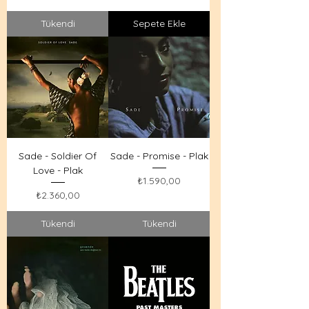
Tükendi
Sepete Ekle
Sade - Soldier Of
Sade - Promise - Plak
Love - Plak
Fiyat
₺1.590,00
Fiyat
₺2.360,00
Tükendi
Tükendi