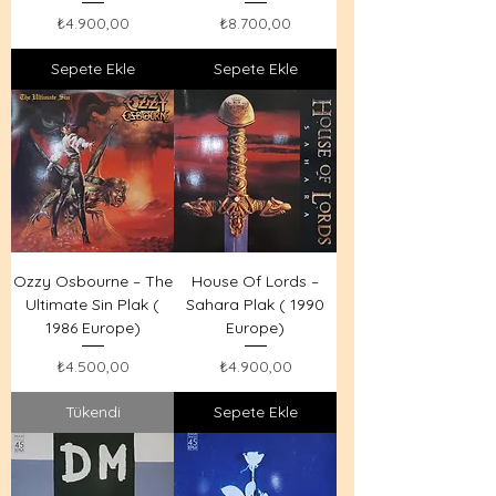
Fiyat
Fiyat
₺4.900,00
₺8.700,00
Sepete Ekle
Sepete Ekle
Ozzy Osbourne – The
House Of Lords –
Ultimate Sin Plak (
Sahara Plak ( 1990
1986 Europe)
Europe)
Fiyat
Fiyat
₺4.500,00
₺4.900,00
Tükendi
Sepete Ekle