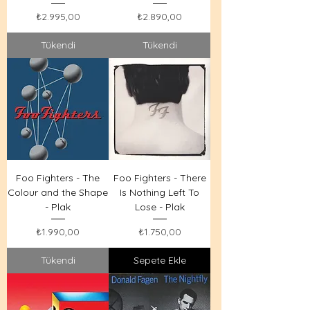
Fiyat
Fiyat
₺2.995,00
₺2.890,00
Tükendi
Tükendi
Foo Fighters - The
Foo Fighters - There
Colour and the Shape
Is Nothing Left To
- Plak
Lose - Plak
Fiyat
Fiyat
₺1.990,00
₺1.750,00
Tükendi
Sepete Ekle