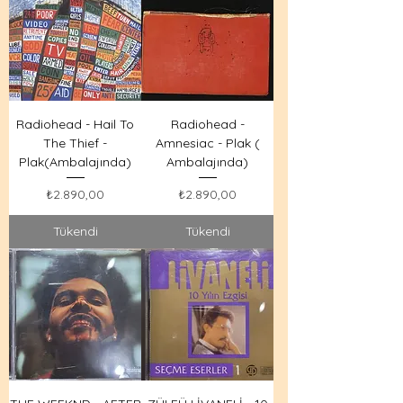
Radiohead - Hail To
Radiohead -
The Thief -
Amnesiac - Plak (
Plak(Ambalajında)
Ambalajında)
Fiyat
Fiyat
₺2.890,00
₺2.890,00
Tükendi
Tükendi