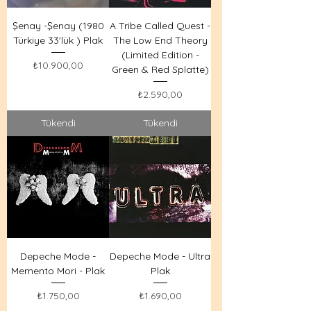
Şenay -Şenay (1980
A Tribe Called Quest -
Türkiye 33'lük ) Plak
The Low End Theory
(Limited Edition -
Fiyat
₺10.900,00
Green & Red Splatte)
Fiyat
₺2.590,00
Tükendi
Tükendi
Depeche Mode -
Depeche Mode - Ultra
Memento Mori - Plak
Plak
Fiyat
Fiyat
₺1.750,00
₺1.690,00