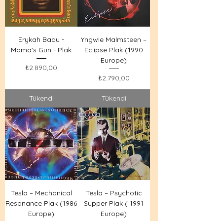
Erykah Badu -
Yngwie Malmsteen –
Mama's Gun - Plak
Eclipse Plak (1990
Europe)
Fiyat
₺2.890,00
Fiyat
₺2.790,00
Tükendi
Tükendi
Tesla – Mechanical
Tesla – Psychotic
Resonance Plak (1986
Supper Plak ( 1991
Europe)
Europe)