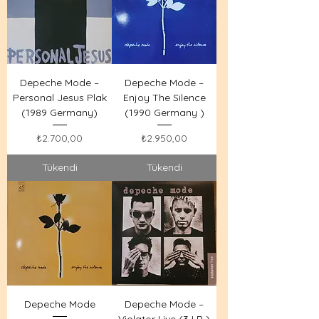
Depeche Mode –
Depeche Mode –
Personal Jesus Plak
Enjoy The Silence
(1989 Germany)
(1990 Germany )
Fiyat
Fiyat
₺2.700,00
₺2.950,00
Tükendi
Tükendi
Depeche Mode
Depeche Mode –