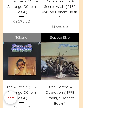
Eloy – Inside ( 1984
Propaganda – A
Almanya Dönem
Secret Wish ( 1985
Baskı )
Avrupa Dönem Baskı
)
Fiyat
₺2.590,00
Fiyat
₺1.590,00
Tükendi
Sepete Ekle
Eroc – Eroc 3 ( 1979
Birth Control –
Almanya Dönem
Operation ( 1998
Baskı )
Almanya Dönem
Baskı )
Fiyat
₺2.599,00
Fiyat
₺2.590,00