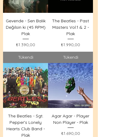
Gevende - Sen Balık
The Beatles - Past
Değilsin ki (45 RPM)
Masters Vol.1 & 2 -
Plak
Plak
Fiyat
Fiyat
₺1.390,00
₺1.990,00
Tükendi
Tükendi
The Beatles - Sgt.
Agar Agar - Player
Pepper's Lonely
Non Player - Plak
Hearts Club Band -
Fiyat
₺1.690,00
Plak