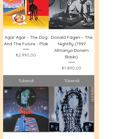
Agar Agar - The Dog
Donald Fagen – The
And The Future - Plak
Nightfly (1997
Almanya Dönem
Fiyat
₺2.990,00
Baskı)
Fiyat
₺1.890,00
Tükendi
Tükendi