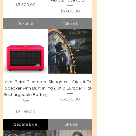
Violator Live (3 LP )
Fiyat
₺3.800,00
Fiyat
₺9.600,00
Tükendi
Tükendi
Akai Retro Bluetooth
Slaughter – Stick It To
Speaker with Built-in
Ya (1990 Europe) Plak
Rechargeable Battery
Fiyat
₺5.550,00
Red
Fiyat
₺3.490,00
Sepete Ekle
Tükendi