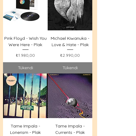
Pink Floyd - Wish You
Michael Kiwanuka -
Were Here - Plak
Love & Hate - Plak
Fiyat
Fiyat
₺1.980,00
₺2.990,00
Tükendi
Tükendi
Tame Impala -
Tame Impala -
Lonerism - Plak
Currents - Plak