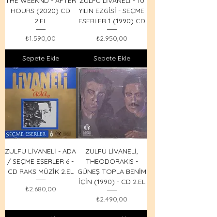
THE WEEKND - AFTER
ZÜLFÜ LİVANELİ - 10
HOURS (2020) CD
YILIN EZGİSİ - SEÇME
2.EL
ESERLER 1 (1990) CD
Fiyat
Fiyat
₺1.590,00
₺2.950,00
Sepete Ekle
Sepete Ekle
ZÜLFÜ LİVANELİ - ADA
ZÜLFÜ LİVANELİ,
/ SEÇME ESERLER 6 -
THEODORAKIS -
CD RAKS MÜZİK 2.EL
GÜNEŞ TOPLA BENİM
İÇİN (1990) - CD 2.EL
Fiyat
₺2.680,00
Fiyat
₺2.490,00