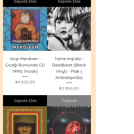
Sepete Ekle
Sepete Ekle
Grup Merdiven -
Tame Impala -
Çiçeği Burnunda CD
Deadbeat (Black
1995( İmzalı)
Vinyl) - Plak (
Ambalajında)
Fiyat
₺4.500,00
Fiyat
₺2.950,00
Sepete Ekle
Tükendi