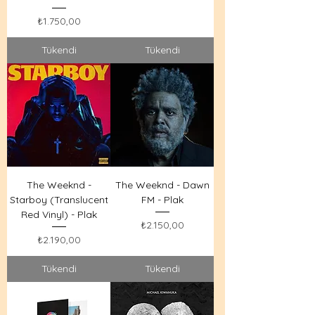
Fiyat
₺1.750,00
Tükendi
Tükendi
The Weeknd -
The Weeknd - Dawn
Starboy (Translucent
FM - Plak
Red Vinyl) - Plak
Fiyat
₺2.150,00
Fiyat
₺2.190,00
Tükendi
Tükendi