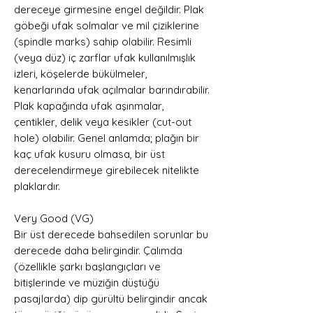
dereceye girmesine engel değildir. Plak
göbeği ufak solmalar ve mil çiziklerine
(spindle marks) sahip olabilir. Resimli
(veya düz) iç zarflar ufak kullanılmışlık
izleri, köşelerde bükülmeler,
kenarlarında ufak açılmalar barındırabilir.
Plak kapağında ufak aşınmalar,
çentikler, delik veya kesikler (cut-out
hole) olabilir. Genel anlamda; plağın bir
kaç ufak kusuru olmasa, bir üst
derecelendirmeye girebilecek nitelikte
plaklardır.
Very Good (VG)
Bir üst derecede bahsedilen sorunlar bu
derecede daha belirgindir. Çalımda
(özellikle şarkı başlangıçları ve
bitişlerinde ve müziğin düştüğü
pasajlarda) dip gürültü belirgindir ancak