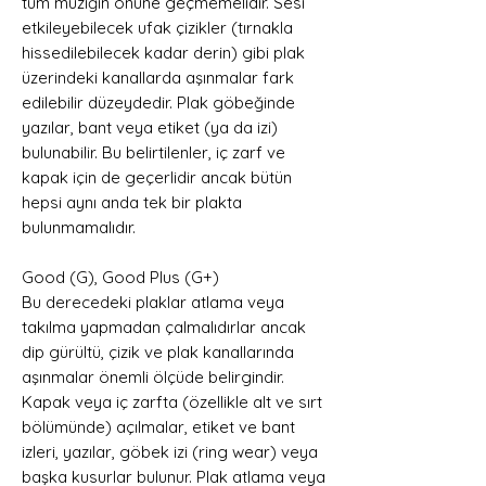
tüm müziğin önüne geçmemelidir. Sesi
etkileyebilecek ufak çizikler (tırnakla
hissedilebilecek kadar derin) gibi plak
üzerindeki kanallarda aşınmalar fark
edilebilir düzeydedir. Plak göbeğinde
yazılar, bant veya etiket (ya da izi)
bulunabilir. Bu belirtilenler, iç zarf ve
kapak için de geçerlidir ancak bütün
hepsi aynı anda tek bir plakta
bulunmamalıdır.
Good (G), Good Plus (G+)
Bu derecedeki plaklar atlama veya
takılma yapmadan çalmalıdırlar ancak
dip gürültü, çizik ve plak kanallarında
aşınmalar önemli ölçüde belirgindir.
Kapak veya iç zarfta (özellikle alt ve sırt
bölümünde) açılmalar, etiket ve bant
izleri, yazılar, göbek izi (ring wear) veya
başka kusurlar bulunur. Plak atlama veya