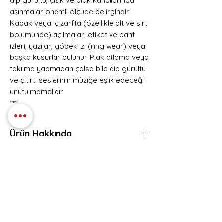
dip gürültü, çizik ve plak kanallarında
aşınmalar önemli ölçüde belirgindir.
Kapak veya iç zarfta (özellikle alt ve sırt
bölümünde) açılmalar, etiket ve bant
izleri, yazılar, göbek izi (ring wear) veya
başka kusurlar bulunur. Plak atlama veya
takılma yapmadan çalsa bile dip gürültü
ve çıtırtı seslerinin müziğe eşlik edeceği
unutulmamalıdır.
*
*
*
Ürün Hakkında
RCA – PL82170, Simmons Records –
Eser Listesi
PL82170
Europe
1 Shoot
1990
2 Chains Of Love
Plak Kondisyon:VG+
3 Can't Find My Way Home
Hemen Üye Ol ve
Kapak Kondisyon:EXL
4 Heart On The Line
Fırsatları Yakala!