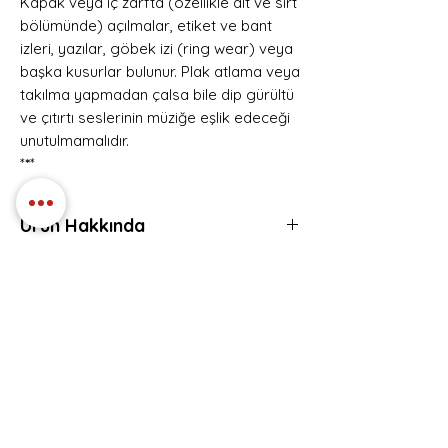
Kapak veya iç zarfta (özellikle alt ve sırt
bölümünde) açılmalar, etiket ve bant
izleri, yazılar, göbek izi (ring wear) veya
başka kusurlar bulunur. Plak atlama veya
takılma yapmadan çalsa bile dip gürültü
ve çıtırtı seslerinin müziğe eşlik edeceği
unutulmamalıdır.
*
*
*
Ürün Hakkında
Polydor – 843 361-1
Eser Listesi
Europe
1990
A1Making Love
Plak Kondisyon:VG+
A2Bedroom Eyes
Kapak Kondisyon: VG+
A3Save Our Love
Hemen Üye Ol ve
A4Motherless Child
Fırsatları Yakala!
A5Devil In Disguise
Avantaj ve yeniliklerden haberdar olmak için
B1Judas
üye olabilirsiniz.