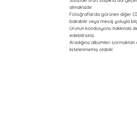
Satıştaki ürün, başlıkta adı geç
almaktadır.
Fotoğraflarda görünen diğer CD’
bakabilir veya mesaj yoluyla bilgi
Ürünün kondüsyonu hakkında detay
edebilirsiniz.
Aradığınız albümleri sormaktan 
listelenmemiş olabilir.
Hemen
Avanta