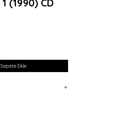
1 (1990) CD
iyat
Sepete Ekle
10 YILIN EZGİSİ - SEÇME
 CD
İYİ