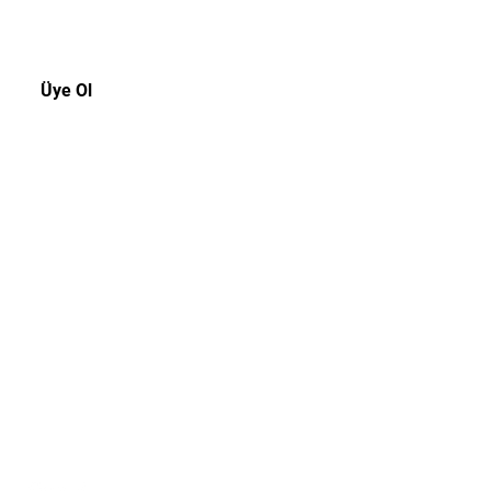
Üye Ol
Müşteri Hizmetleri
Tel:
0216 3109439
E-posta:
info@offtherecordistanbul.com