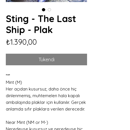
Sting - The Last
Ship - Plak
Fiyat
₺1.390,00
Tükendi
*
*
*
Mint (M)
Her açıdan kusursuz, daha önce hiç
dinlenmemiş, muhtemelen hala kapalı
ambalajında plaklar için kullanılır. Gerçek
anlamda sıfır plaklara verilen derecedir.
Near Mint (NM or M-)
Neredeyse kusursuz ve neredeyse hiç