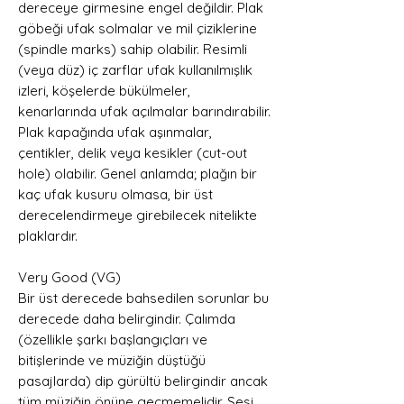
dereceye girmesine engel değildir. Plak
göbeği ufak solmalar ve mil çiziklerine
(spindle marks) sahip olabilir. Resimli
(veya düz) iç zarflar ufak kullanılmışlık
izleri, köşelerde bükülmeler,
kenarlarında ufak açılmalar barındırabilir.
Plak kapağında ufak aşınmalar,
çentikler, delik veya kesikler (cut-out
hole) olabilir. Genel anlamda; plağın bir
kaç ufak kusuru olmasa, bir üst
derecelendirmeye girebilecek nitelikte
plaklardır.
Very Good (VG)
Bir üst derecede bahsedilen sorunlar bu
derecede daha belirgindir. Çalımda
(özellikle şarkı başlangıçları ve
bitişlerinde ve müziğin düştüğü
pasajlarda) dip gürültü belirgindir ancak
tüm müziğin önüne geçmemelidir. Sesi