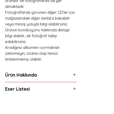
üründür ve fotoğraflarda da yer
almaktadır.
Fotoğraflarda görünen diğer CD’ler için
mağazamdaki diğer ilanlara bakabilir
veya mesaj yoluyla bilgi alabilirsiniz.
Ürünün kondüsyonu hakkında detaylı
bilgi alabilir, ek fotoğraf talep
edebilirsiniz.
Aradığınız albümleri sormaktan
çekinmeyin; stokta olup henüz
listelenmemiş olabilir.
Ürün Hakkında
Ürün Adı:
Çiçegi Burnund
Eser Listesi
GRUP:
Grup Merdiven
1995 Türkiye
Çiçeği Burnunda
Sormalı
Yenigün (Merdiven 2)
Hemen Üye Ol ve