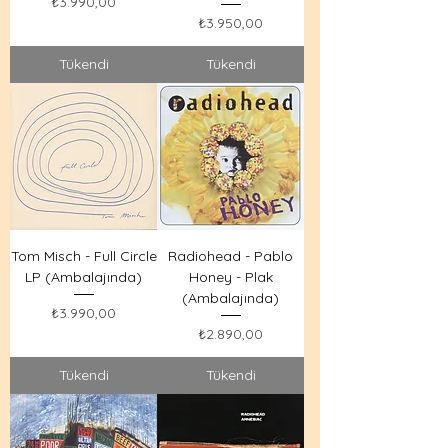
Fiyat
₺3.990,00
Fiyat
₺3.950,00
Tükendi
Tükendi
Tom Misch - Full Circle
Radiohead - Pablo
LP (Ambalajında)
Honey - Plak
(Ambalajında)
Fiyat
₺3.990,00
Fiyat
₺2.890,00
Tükendi
Tükendi