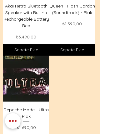
Akai Retro Bluetooth
Queen - Flash Gordon
Speaker with Built-in
(Soundtrack) - Plak
Rechargeable Battery
Fiyat
₺1.590,00
Red
Fiyat
₺3.490,00
Sepete Ekle
Sepete Ekle
Depeche Mode - Ultra
Plak
Fiyat
₺1.690,00