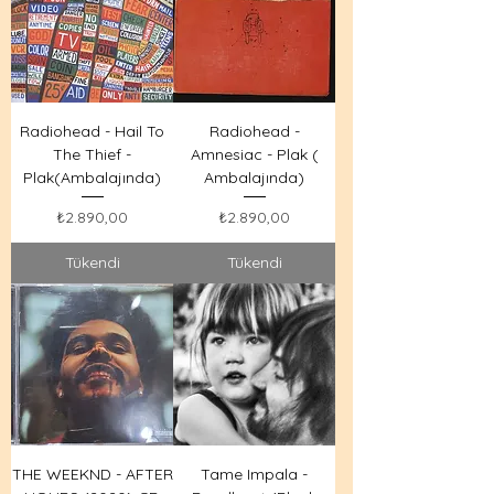
Radiohead - Hail To
Radiohead -
The Thief -
Amnesiac - Plak (
Plak(Ambalajında)
Ambalajında)
Fiyat
Fiyat
₺2.890,00
₺2.890,00
Tükendi
Tükendi
THE WEEKND - AFTER
Tame Impala -