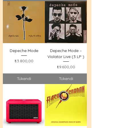
Depeche Mode
Depeche Mode –
Violator Live (3 LP )
Fiyat
₺3.800,00
Fiyat
₺9.600,00
Tükendi
Tükendi