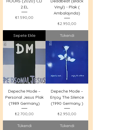
HOURS (2020) CD
Deadbeat (Black
2.EL
Vinyl) - Plak (
Ambalajında)
Fiyat
₺1.590,00
Fiyat
₺2.950,00
Sepete Ekle
Tükendi
Depeche Mode –
Depeche Mode –
Personal Jesus Plak
Enjoy The Silence
(1989 Germany)
(1990 Germany )
Fiyat
Fiyat
₺2.700,00
₺2.950,00
Tükendi
Tükendi