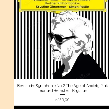
Bernstein: Symphonie No 2 The Age of Anxiety Plak
Leonard Bernstein, Krystian
Fiyat
₺480,00