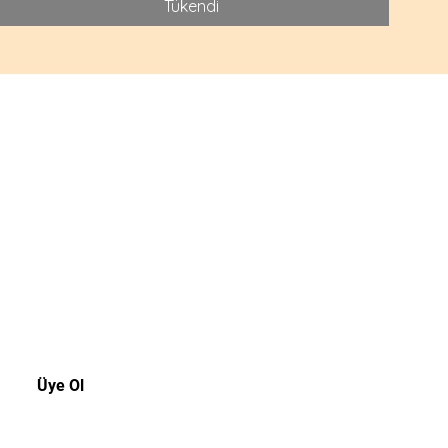
Tükendi
akala!
rsiniz.
Üye Ol