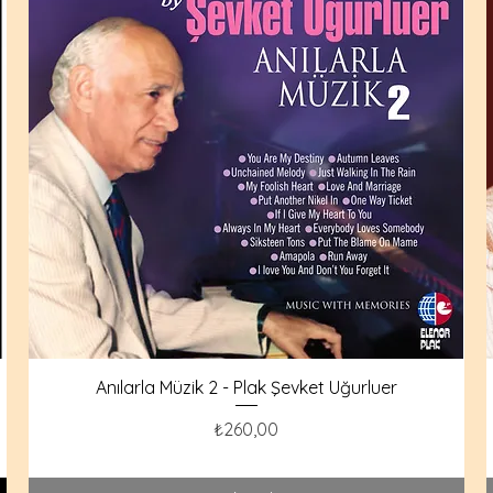
Anılarla Müzik 2 - Plak Şevket Uğurluer
Fiyat
₺260,00