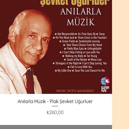
Anılarla Müzik - Plak Şevket Uğurluer
Fiyat
₺260,00