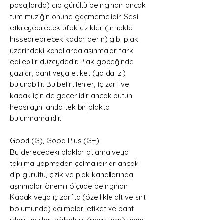
pasajlarda) dip gürültü belirgindir ancak
tüm müziğin önüne geçmemelidir. Sesi
etkileyebilecek ufak çizikler (tırnakla
hissedilebilecek kadar derin) gibi plak
üzerindeki kanallarda aşınmalar fark
edilebilir düzeydedir. Plak göbeğinde
yazılar, bant veya etiket (ya da izi)
bulunabilir. Bu belirtilenler, iç zarf ve
kapak için de geçerlidir ancak bütün
hepsi aynı anda tek bir plakta
bulunmamalıdır.
Good (G), Good Plus (G+)
Bu derecedeki plaklar atlama veya
takılma yapmadan çalmalıdırlar ancak
dip gürültü, çizik ve plak kanallarında
aşınmalar önemli ölçüde belirgindir.
Kapak veya iç zarfta (özellikle alt ve sırt
bölümünde) açılmalar, etiket ve bant
izleri, yazılar, göbek izi (ring wear) veya