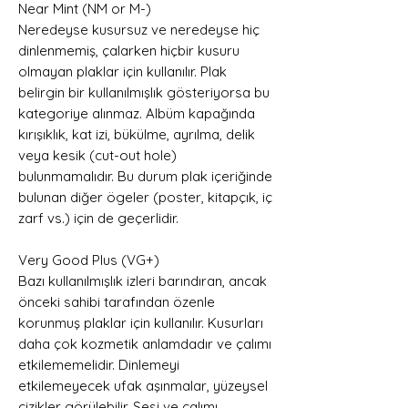
Near Mint (NM or M-)
Neredeyse kusursuz ve neredeyse hiç
dinlenmemiş, çalarken hiçbir kusuru
olmayan plaklar için kullanılır. Plak
belirgin bir kullanılmışlık gösteriyorsa bu
kategoriye alınmaz. Albüm kapağında
kırışıklık, kat izi, bükülme, ayrılma, delik
veya kesik (cut-out hole)
bulunmamalıdır. Bu durum plak içeriğinde
bulunan diğer ögeler (poster, kitapçık, iç
zarf vs.) için de geçerlidir.
Very Good Plus (VG+)
Bazı kullanılmışlık izleri barındıran, ancak
önceki sahibi tarafından özenle
korunmuş plaklar için kullanılır. Kusurları
daha çok kozmetik anlamdadır ve çalımı
etkilememelidir. Dinlemeyi
etkilemeyecek ufak aşınmalar, yüzeysel
çizikler görülebilir. Sesi ve çalımı