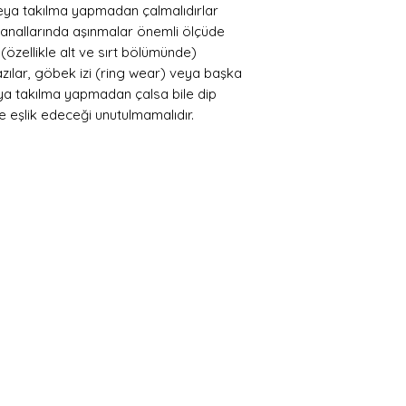
eya takılma yapmadan çalmalıdırlar
 kanallarında aşınmalar önemli ölçüde
 (özellikle alt ve sırt bölümünde)
 yazılar, göbek izi (ring wear) veya başka
eya takılma yapmadan çalsa bile dip
ğe eşlik edeceği unutulmamalıdır.
 Üye Ol ve Fırsatları Y
j ve yeniliklerden haberdar olmak için üye olabili