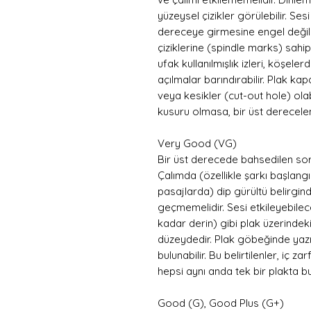
yüzeysel çizikler görülebilir. S
dereceye girmesine engel değild
çiziklerine (spindle marks) sahip 
ufak kullanılmışlık izleri, köşel
açılmalar barındırabilir. Plak ka
veya kesikler (cut-out hole) olab
kusuru olmasa, bir üst derecelen
Very Good (VG)
Bir üst derecede bahsedilen sor
Çalımda (özellikle şarkı başlangı
pasajlarda) dip gürültü belirgi
geçmemelidir. Sesi etkileyebilece
kadar derin) gibi plak üzerindeki
düzeydedir. Plak göbeğinde yazıl
bulunabilir. Bu belirtilenler, iç 
hepsi aynı anda tek bir plakta b
Good (G), Good Plus (G+)