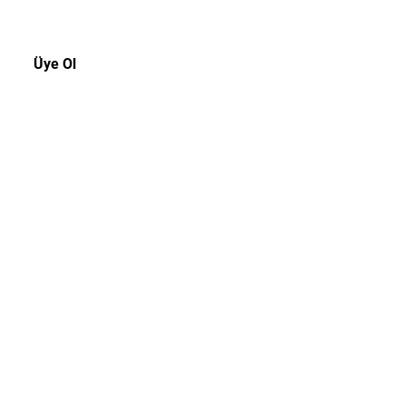
Üye Ol
Müşteri Hizmetleri
Tel:
0216 3109439
E-posta:
info@offtherecordistanbul.com