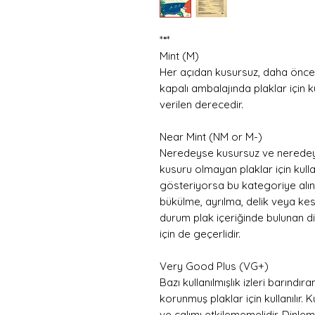
*
*
*
Mint (M)
Her açıdan kusursuz, daha önce
kapalı ambalajında plaklar için k
verilen derecedir.
Near Mint (NM or M-)
Neredeyse kusursuz ve neredeys
kusuru olmayan plaklar için kullanıl
gösteriyorsa bu kategoriye alınma
bükülme, ayrılma, delik veya kes
durum plak içeriğinde bulunan diğ
için de geçerlidir.
Very Good Plus (VG+)
Bazı kullanılmışlık izleri barındı
korunmuş plaklar için kullanılır
ve çalımı etkilememelidir. Dinle