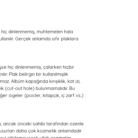
B4La Crisi
 hiç dinlenmemiş, muhtemelen hala
ullanılır. Gerçek anlamda sıfır plaklara
e hiç dinlenmemiş, çalarken hiçbir
ır. Plak belirgin bir kullanılmışlık
z. Albüm kapağında kırışıklık, kat izi,
ik (cut-out hole) bulunmamalıdır. Bu
er ögeler (poster, kitapçık, iç zarf vs.)
ran, ancak önceki sahibi tarafından özenle
. Kusurları daha çok kozmetik anlamdadır
meyi etkilemeyecek ufak aşınmalar,