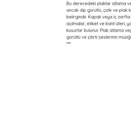
Bu derecedeki plaklar atlama v
ancak dip gürültü, çizik ve plak
belirgindir. Kapak veya iç zarfta
açılmalar, etiket ve bant izleri,
kusurlar bulunur. Plak atlama v
gürültü ve çıtırtı seslerinin müzi
*
*
*
Hemen
Avanta