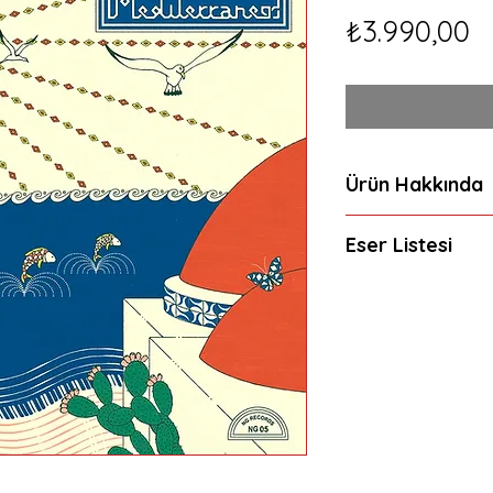
F
₺3.990,00
Ürün Hakkında
Vinil LP | 2022 / EU
Eser Listesi
AMBALAJINDA SIF
A1Bar Mediterr
A2Tienate
A3Gelbi
A4Marechia
A5Straniero
B1Praja Magia
B2Vesuvio
B3Rire