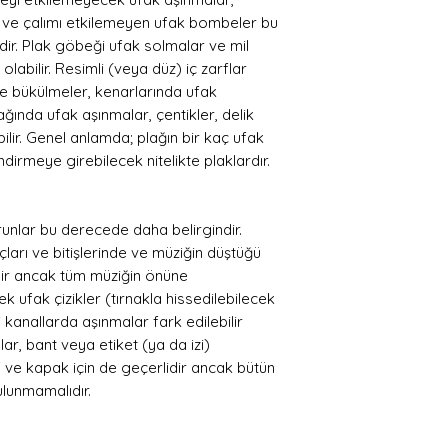
esi ve çalımı etkilemeyen ufak bombeler bu
ir. Plak göbeği ufak solmalar ve mil
olabilir. Resimli (veya düz) iç zarflar
erde bükülmeler, kenarlarında ufak
pağında ufak aşınmalar, çentikler, delik
ilir. Genel anlamda; plağın bir kaç ufak
dirmeye girebilecek nitelikte plaklardır.
unlar bu derecede daha belirgindir.
çları ve bitişlerinde ve müziğin düştüğü
ndir ancak tüm müziğin önüne
k ufak çizikler (tırnakla hissedilebilecek
 kanallarda aşınmalar fark edilebilir
ar, bant veya etiket (ya da izi)
zarf ve kapak için de geçerlidir ancak bütün
ulunmamalıdır.