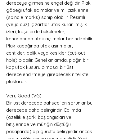
dereceye girmesine engel değildir. Plak
göbeği ufak solmalar ve mil çiziklerine
(spindle marks) sahip olabilir. Resimli
(veya düz) iç zarflar ufak kullanılmışlık
izleri, köşelerde bükülmeler,
kenarlarında ufak açılmalar barındırabilir.
Plak kapağında ufak aşınmalar,
çentikler, delik veya kesikler (cut-out
hole) olabilir. Genel anlamda; plağın bir
kaç ufak kusuru olmasa, bir üst
derecelendirmeye girebilecek nitelikte
plaklardır.
Very Good (VG)
Bir üst derecede bahsedilen sorunlar bu
derecede daha belirgindir. Çalımda
(özellikle şarkı başlangıçları ve
bitişlerinde ve müziğin düştüğü
pasajlarda) dip gürültü belirgindir ancak
tüm müziğin önüne geçmemelidir. Sesi