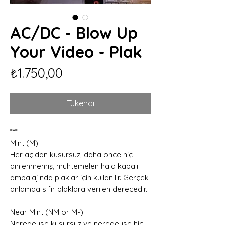
AC/DC - Blow Up
Your Video - Plak
Fiyat
₺1.750,00
Tükendi
*
*
*
Mint (M)
Her açıdan kusursuz, daha önce hiç
dinlenmemiş, muhtemelen hala kapalı
ambalajında plaklar için kullanılır. Gerçek
anlamda sıfır plaklara verilen derecedir.
Near Mint (NM or M-)
Neredeyse kusursuz ve neredeyse hiç