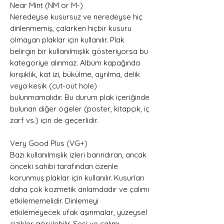
Near Mint (NM or M-)
Neredeyse kusursuz ve neredeyse hiç
dinlenmemiş, çalarken hiçbir kusuru
olmayan plaklar için kullanılır. Plak
belirgin bir kullanılmışlık gösteriyorsa bu
kategoriye alınmaz. Albüm kapağında
kırışıklık, kat izi, bükülme, ayrılma, delik
veya kesik (cut-out hole)
bulunmamalıdır. Bu durum plak içeriğinde
bulunan diğer ögeler (poster, kitapçık, iç
zarf vs.) için de geçerlidir.
Very Good Plus (VG+)
Bazı kullanılmışlık izleri barındıran, ancak
önceki sahibi tarafından özenle
korunmuş plaklar için kullanılır. Kusurları
daha çok kozmetik anlamdadır ve çalımı
etkilememelidir. Dinlemeyi
etkilemeyecek ufak aşınmalar, yüzeysel
çizikler görülebilir. Sesi ve çalımı