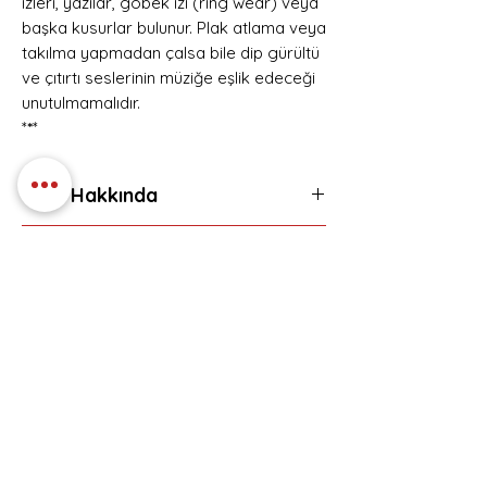
izleri, yazılar, göbek izi (ring wear) veya
başka kusurlar bulunur. Plak atlama veya
takılma yapmadan çalsa bile dip gürültü
ve çıtırtı seslerinin müziğe eşlik edeceği
unutulmamalıdır.
*
*
*
Ürün Hakkında
Vinyl LP 2026 US Original
Eser Listesi
Ambalajında Plak
A1Flowers In Bloom
A2Red Moon
A3Slow Tonight
Hemen Üye Ol ve
A4Sisters With Me
Fırsatları Yakala!
A5Old Man
Avantaj ve yeniliklerden haberdar olmak için
A6Running Away
üye olabilirsiniz.
B1Goldie
E-postanızı girin
B2Echo From The Flames