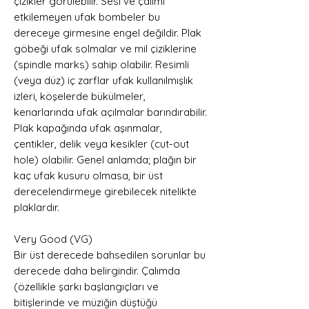
çizikler görülebilir. Sesi ve çalımı
etkilemeyen ufak bombeler bu
dereceye girmesine engel değildir. Plak
göbeği ufak solmalar ve mil çiziklerine
(spindle marks) sahip olabilir. Resimli
(veya düz) iç zarflar ufak kullanılmışlık
izleri, köşelerde bükülmeler,
kenarlarında ufak açılmalar barındırabilir.
Plak kapağında ufak aşınmalar,
çentikler, delik veya kesikler (cut-out
hole) olabilir. Genel anlamda; plağın bir
kaç ufak kusuru olmasa, bir üst
derecelendirmeye girebilecek nitelikte
plaklardır.
Very Good (VG)
Bir üst derecede bahsedilen sorunlar bu
derecede daha belirgindir. Çalımda
(özellikle şarkı başlangıçları ve
bitişlerinde ve müziğin düştüğü