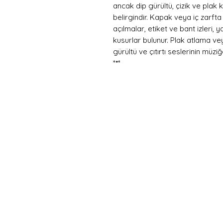
ancak dip gürültü, çizik ve plak
belirgindir. Kapak veya iç zarfta
açılmalar, etiket ve bant izleri,
kusurlar bulunur. Plak atlama v
gürültü ve çıtırtı seslerinin müzi
*
*
*
Hemen
Avanta