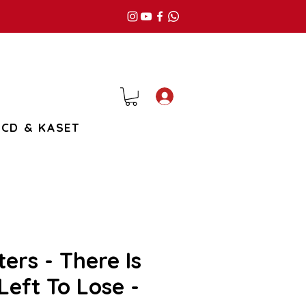
Giriş
CD & KASET
ers - There Is
Left To Lose -