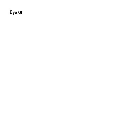
Üye Ol
Müşteri Hizmetleri
Tel:
0216 3109439
E-posta:
info@offtherecordistanbul.com