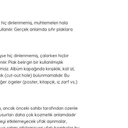
2. Breakout
3. Learn to Fly
4. Gimme Stitches
5. Generator
 hiç dinlenmemiş, muhtemelen hala
6. Aurora
ullanılır. Gerçek anlamda sıfır plaklara
LP: 2
1. Live-In Skin
2. Next Year
e hiç dinlenmemiş, çalarken hiçbir
3. Headwires
ır. Plak belirgin bir kullanılmışlık
4. Ain't It The Life
z. Albüm kapağında kırışıklık, kat izi,
5. M.I.A.
ik (cut-out hole) bulunmamalıdır. Bu
er ögeler (poster, kitapçık, iç zarf vs.)
ran, ancak önceki sahibi tarafından özenle
. Kusurları daha çok kozmetik anlamdadır
meyi etkilemeyecek ufak aşınmalar,
esi ve çalımı etkilemeyen ufak bombeler bu