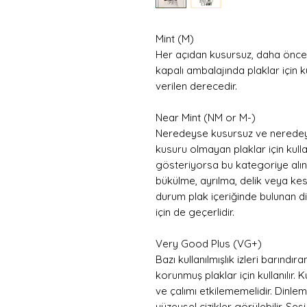
Mint (M)
Her açıdan kusursuz, daha önce
kapalı ambalajında plaklar için k
verilen derecedir.
Near Mint (NM or M-)
Neredeyse kusursuz ve neredeys
kusuru olmayan plaklar için kullanıl
gösteriyorsa bu kategoriye alınma
bükülme, ayrılma, delik veya kes
durum plak içeriğinde bulunan diğ
için de geçerlidir.
Very Good Plus (VG+)
Bazı kullanılmışlık izleri barındı
korunmuş plaklar için kullanılır
ve çalımı etkilememelidir. Dinle
yüzeysel çizikler görülebilir. S