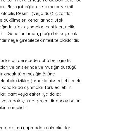
ir. Plak göbeği ufak solmalar ve mil
olabilir. Resimli (veya düz) iç zarflar
erde bükülmeler, kenarlarında ufak
pağında ufak aşınmalar, çentikler, delik
ilir. Genel anlamda; plağın bir kaç ufak
dirmeye girebilecek nitelikte plaklardır.
unlar bu derecede daha belirgindir.
çları ve bitişlerinde ve müziğin düştüğü
ndir ancak tüm müziğin önüne
k ufak çizikler (tırnakla hissedilebilecek
 kanallarda aşınmalar fark edilebilir
ar, bant veya etiket (ya da izi)
zarf ve kapak için de geçerlidir ancak bütün
ulunmamalıdır.
eya takılma yapmadan çalmalıdırlar