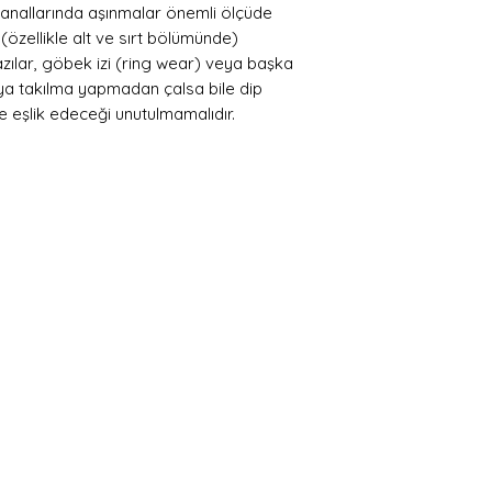
 kanallarında aşınmalar önemli ölçüde
 (özellikle alt ve sırt bölümünde)
 yazılar, göbek izi (ring wear) veya başka
eya takılma yapmadan çalsa bile dip
ğe eşlik edeceği unutulmamalıdır.
 Üye Ol ve Fırsatları Y
j ve yeniliklerden haberdar olmak için üye olabili