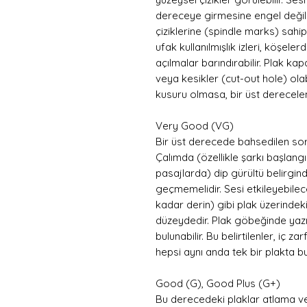
dereceye girmesine engel değild
çiziklerine (spindle marks) sahip 
ufak kullanılmışlık izleri, köşel
açılmalar barındırabilir. Plak ka
veya kesikler (cut-out hole) olab
kusuru olmasa, bir üst derecelen
Very Good (VG)
Bir üst derecede bahsedilen sor
Çalımda (özellikle şarkı başlangı
pasajlarda) dip gürültü belirgi
geçmemelidir. Sesi etkileyebilece
kadar derin) gibi plak üzerindeki
düzeydedir. Plak göbeğinde yazıl
bulunabilir. Bu belirtilenler, iç 
hepsi aynı anda tek bir plakta b
Good (G), Good Plus (G+)
Bu derecedeki plaklar atlama v