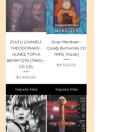
ZÜLFÜ LİVANELİ,
Grup Merdiven -
THEODORAKIS -
Çiçeği Burnunda CD
GÜNEŞ TOPLA
1995( İmzalı)
BENİM İÇİN (1990) -
Fiyat
₺4.500,00
CD 2.EL
Fiyat
₺2.490,00
Sepete Ekle
Sepete Ekle