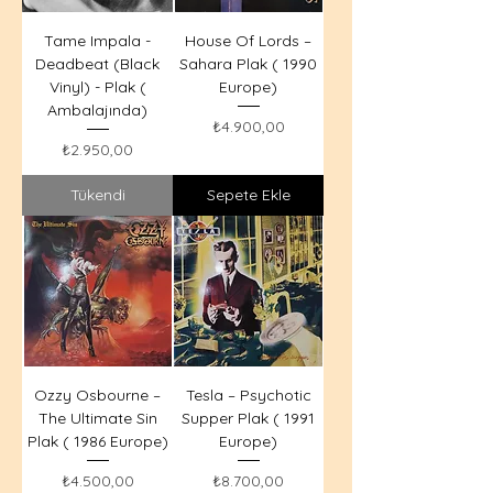
Tame Impala -
House Of Lords –
Deadbeat (Black
Sahara Plak ( 1990
Vinyl) - Plak (
Europe)
Ambalajında)
Fiyat
₺4.900,00
Fiyat
₺2.950,00
Tükendi
Sepete Ekle
Ozzy Osbourne –
Tesla – Psychotic
The Ultimate Sin
Supper Plak ( 1991
Plak ( 1986 Europe)
Europe)
Fiyat
Fiyat
₺4.500,00
₺8.700,00