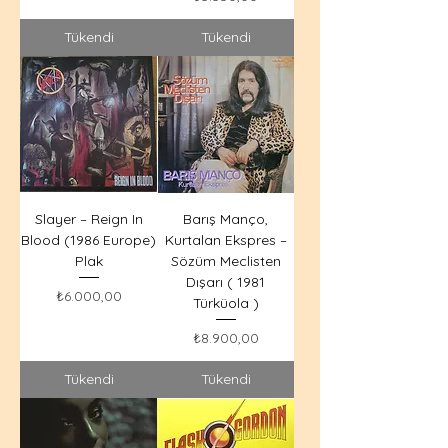
Tükendi
Tükendi
Slayer – Reign In
Barış Manço,
Blood (1986 Europe)
Kurtalan Ekspres –
Plak
Sözüm Meclisten
Dışarı ( 1981
Fiyat
₺6.000,00
Türküola )
Fiyat
₺8.900,00
Tükendi
Tükendi