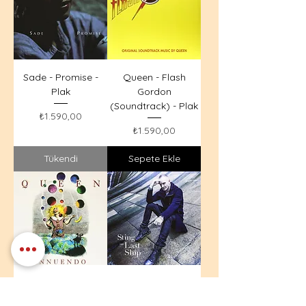
Sade - Promise -
Queen - Flash
Plak
Gordon
(Soundtrack) - Plak
Fiyat
₺1.590,00
Fiyat
₺1.590,00
Tükendi
Sepete Ekle
Queen - Innuendo -
Sting - The Last Ship
Plak
- Plak