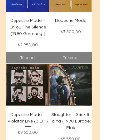
Depeche Mode –
Depeche Mode
Enjoy The Silence
Fiyat
₺3.800,00
(1990 Germany )
Fiyat
₺2.950,00
Tükendi
Tükendi
Depeche Mode –
Slaughter – Stick It
Violator Live (3 LP )
To Ya (1990 Europe)
Plak
Fiyat
₺9.600,00
Fiyat
₺5.550,00