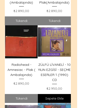
(Ambalajında)
Plak(Ambalajında)
Fiyat
Fiyat
₺2.890,00
₺2.890,00
Tükendi
Tükendi
Radiohead -
ZÜLFÜ LİVANELİ - 10
Amnesiac - Plak (
YILIN EZGİSİ - SEÇME
Ambalajında)
ESERLER 1 (1990)
CD
Fiyat
₺2.890,00
Fiyat
₺2.950,00
Tükendi
Sepete Ekle