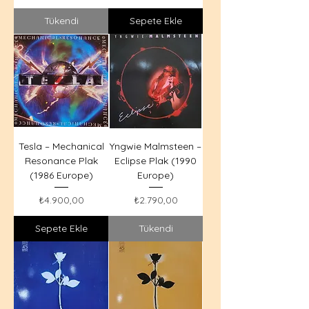
Tükendi
Sepete Ekle
Tesla – Mechanical
Yngwie Malmsteen –
Resonance Plak
Eclipse Plak (1990
(1986 Europe)
Europe)
Fiyat
Fiyat
₺4.900,00
₺2.790,00
Sepete Ekle
Tükendi