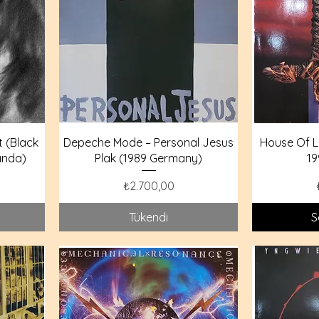
 (Black
Depeche Mode – Personal Jesus
House Of L
jında)
Plak (1989 Germany)
19
Fiyat
₺2.700,00
Tükendi
S