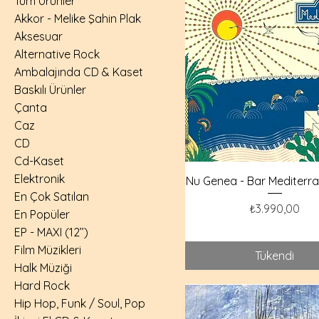
Tüm Ürünler
Akkor - Melike Şahin Plak
Aksesuar
Alternative Rock
Ambalajında CD & Kaset
Baskılı Ürünler
Çanta
Caz
CD
Cd-Kaset
Elektronik
Nu Genea - Bar Mediterra
En Çok Satılan
Fiyat
₺3.990,00
En Popüler
EP - MAXI (12’’)
Film Müzikleri
Tükendi
Halk Müziği
Hard Rock
Hip Hop, Funk / Soul, Pop