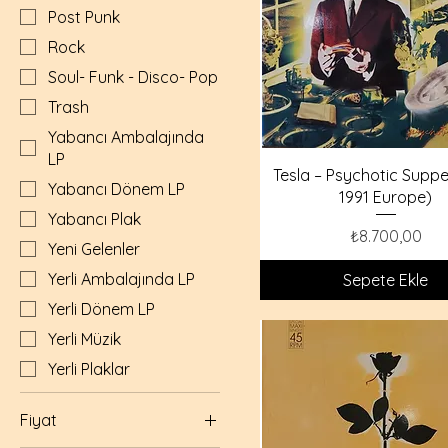
Post Punk
Rock
Soul- Funk - Disco- Pop
Trash
Yabancı Ambalajında
LP
Tesla – Psychotic Supper
Yabancı Dönem LP
1991 Europe)
Yabancı Plak
Fiyat
₺8.700,00
Yeni Gelenler
Yerli Ambalajında LP
Sepete Ekle
Yerli Dönem LP
Yerli Müzik
Yerli Plaklar
Fiyat