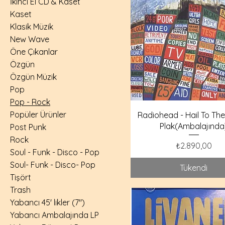
İkinci El CD & Kaset
Kaset
Klasik Müzik
New Wave
Öne Çıkanlar
Özgün
Özgün Müzik
Pop
Pop - Rock
Popüler Ürünler
Radiohead - Hail To The 
Plak(Ambalajında
Post Punk
Rock
Fiyat
₺2.890,00
Soul - Funk - Disco - Pop
Soul- Funk - Disco- Pop
Tükendi
Tişört
Trash
Yabancı 45' likler (7")
Yabancı Ambalajında LP