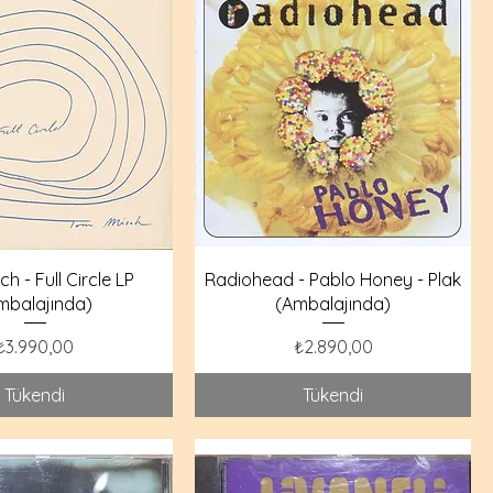
h - Full Circle LP
Radiohead - Pablo Honey - Plak
mbalajında)
(Ambalajında)
Fiyat
Fiyat
₺3.990,00
₺2.890,00
Tükendi
Tükendi