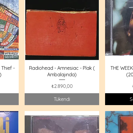
Thief -
Radiohead - Amnesiac - Plak (
THE WEEK
)
Ambalajında)
(2
Fiyat
₺2.890,00
Tükendi
S