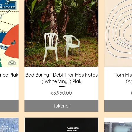
neo Plak
Bad Bunny - Debi Tirar Mas Fotos
Tom Misc
( White Vinyl ) Plak
(A
Fiyat
₺3.950,00
Tükendi