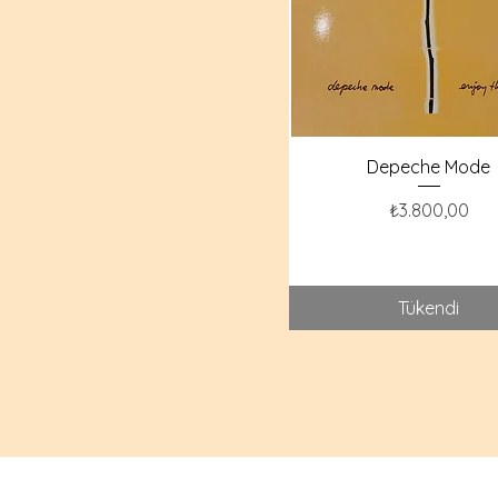
₺160
₺9.600
Depeche Mode
Fiyat
₺3.800,00
Tükendi