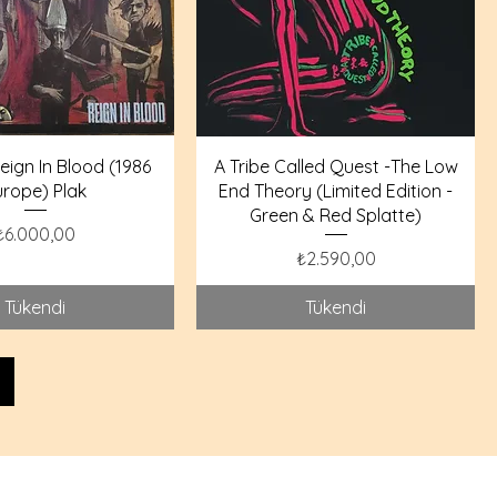
eign In Blood (1986
A Tribe Called Quest -The Low
urope) Plak
End Theory (Limited Edition -
Green & Red Splatte)
Fiyat
₺6.000,00
Fiyat
₺2.590,00
Tükendi
Tükendi