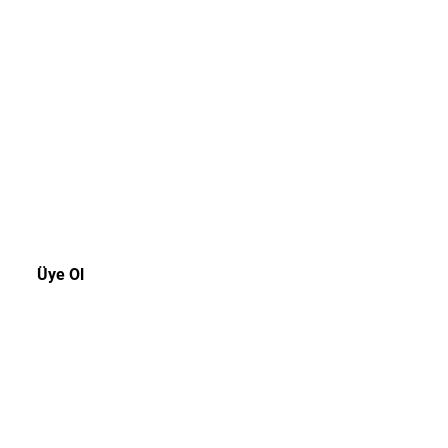
akala!
rsiniz.
Üye Ol