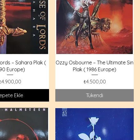
ords – Sahara Plak (
Ozzy Osbourne – The Ultimate Sin
90 Europe)
Plak ( 1986 Europe)
Fiyat
Fiyat
₺4.900,00
₺4.500,00
epete Ekle
Tükendi