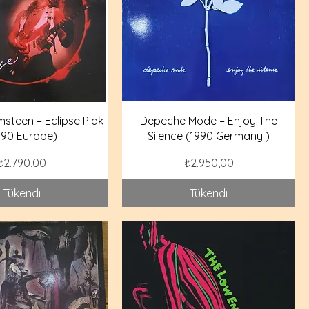
steen – Eclipse Plak
Depeche Mode – Enjoy The
990 Europe)
Silence (1990 Germany )
Fiyat
Fiyat
₺2.790,00
₺2.950,00
Tükendi
Tükendi