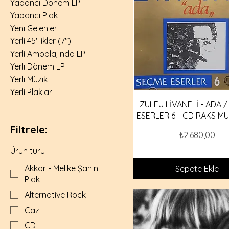
Yabancı Dönem LP
Yabancı Plak
Yeni Gelenler
Yerli 45' likler (7")
Yerli Ambalajında LP
Yerli Dönem LP
Yerli Müzik
Yerli Plaklar
ZÜLFÜ LİVANELİ - ADA 
ESERLER 6 - CD RAKS MÜ
Filtrele:
Fiyat
₺2.680,00
Ürün türü
Akkor - Melike Şahin
Sepete Ekle
Plak
Alternative Rock
Caz
CD