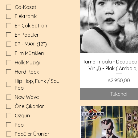
Cd-Kaset
Elektronik
En Çok Satılan
En Popüler
EP - MAXI (12’’)
Film Müzikleri
Tame Impala - Deadbeat
Halk Müziği
Vinyl) - Plak ( Ambala
Hard Rock
Fiyat
₺2.950,00
Hip Hop, Funk / Soul,
Pop
Tükendi
New Wave
Öne Çıkanlar
Özgün
Pop
Popüler Ürünler