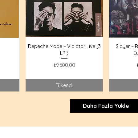
Depeche Mode – Violator Live (3
Slayer – R
LP )
E
Fiyat
₺9.600,00
Tükendi
Daha Fazla Yükle