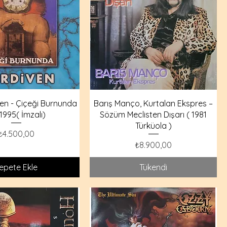
en - Çiçeği Burnunda
Barış Manço, Kurtalan Ekspres –
1995( İmzalı)
Sözüm Meclisten Dışarı ( 1981
Türküola )
Fiyat
₺4.500,00
Fiyat
₺8.900,00
epete Ekle
Tükendi