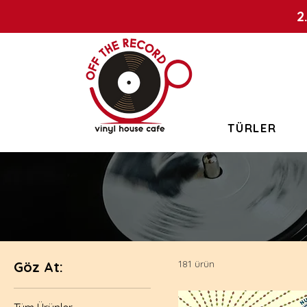
2
TÜRLER
181 ürün
Göz At: