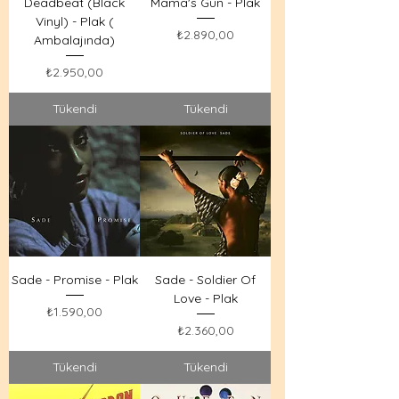
Deadbeat (Black
Mama's Gun - Plak
Vinyl) - Plak (
Fiyat
₺2.890,00
Ambalajında)
Fiyat
₺2.950,00
Tükendi
Tükendi
Sade - Promise - Plak
Sade - Soldier Of
Love - Plak
Fiyat
₺1.590,00
Fiyat
₺2.360,00
Tükendi
Tükendi