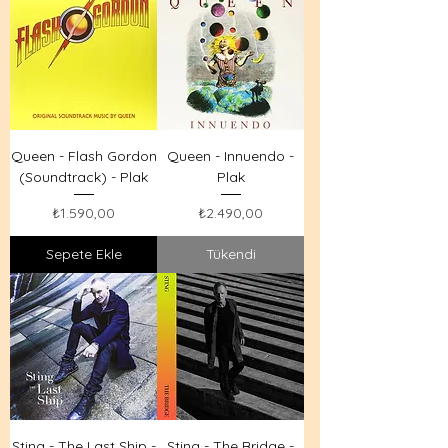
Queen - Flash Gordon
Queen - Innuendo -
(Soundtrack) - Plak
Plak
Fiyat
Fiyat
₺1.590,00
₺2.490,00
Sepete Ekle
Tükendi
Sting - The Last Ship -
Sting - The Bridge -