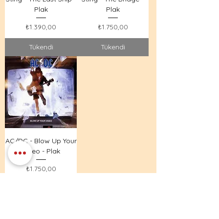
Plak
Plak
Fiyat
Fiyat
₺1.390,00
₺1.750,00
Tükendi
Tükendi
AC/DC - Blow Up Your
Video - Plak
Fiyat
₺1.750,00
Tükendi