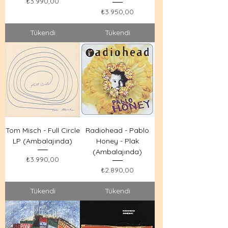
Fiyat
₺3.990,00
Fiyat
₺3.950,00
Tükendi
Tükendi
Tom Misch - Full Circle
Radiohead - Pablo
LP (Ambalajında)
Honey - Plak
(Ambalajında)
Fiyat
₺3.990,00
Fiyat
₺2.890,00
Tükendi
Tükendi