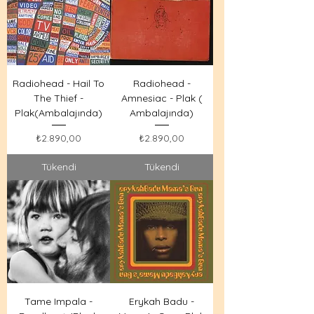
Radiohead - Hail To
Radiohead -
The Thief -
Amnesiac - Plak (
Plak(Ambalajında)
Ambalajında)
Fiyat
Fiyat
₺2.890,00
₺2.890,00
Tükendi
Tükendi
Tame Impala -
Erykah Badu -