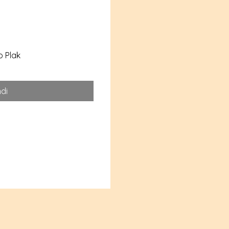
o Plak
di