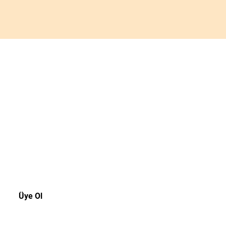
akala!
rsiniz.
Üye Ol