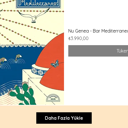
Nu Genea - Bar Mediterrane
Fiyat
₺3.990,00
Tüken
Daha Fazla Yükle