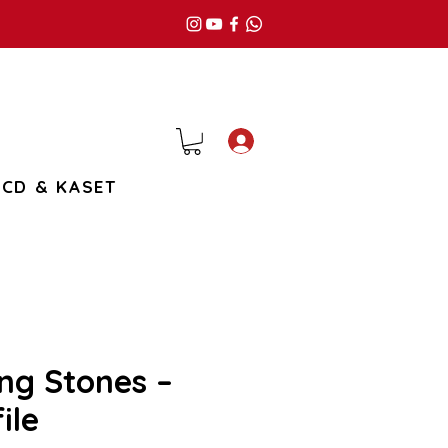
Giriş
CD & KASET
ing Stones –
ile