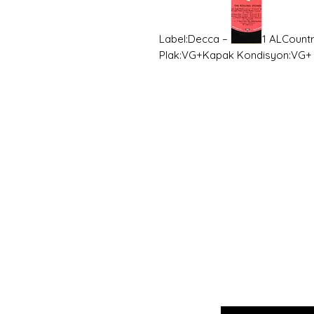
Label:Decca – 6.24001 ALCount
Plak:VG+Kapak Kondisyon:VG+
Hemen
Avanta
E-postanızı girin