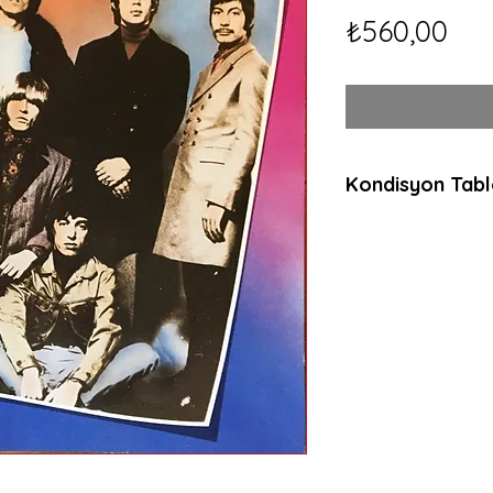
Fiy
₺560,00
Kondisyon Tab
*
*
*
Mint (M)
Her açıdan kusurs
dinlenmemiş, muht
ambalajında plaklar
anlamda sıfır plakl
Near Mint (NM or 
Neredeyse kusurs
dinlenmemiş, çala
plaklar için kullanılı