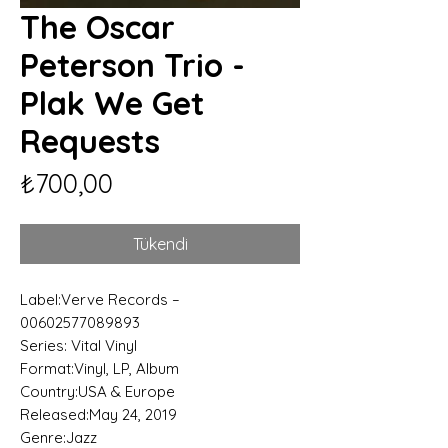
The Oscar
Peterson Trio -
Plak We Get
Requests
Fiyat
₺700,00
Tükendi
Label:Verve Records –
00602577089893
Series: Vital Vinyl
Format:Vinyl, LP, Album
Country:USA & Europe
Released:May 24, 2019
Genre:Jazz