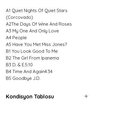
A1 Quiet Nights Of Quiet Stars
(Corcovado)
A2The Days Of Wine And Roses
A3 My One And Only Love
A4 People
A5 Have You Met Miss Jones?
B1 You Look Good To Me
B2 The Girl From Ipanema
B3 D. & E.5:10
B4 Time And Again4:34
B5 Goodbye J.D.
Kondisyon Tablosu
*
*
*
Mint (M)
Her açıdan kusursuz, daha önce hiç
Hemen Üye Ol ve
dinlenmemiş, muhtemelen hala kapalı
Fırsatları Yakala!