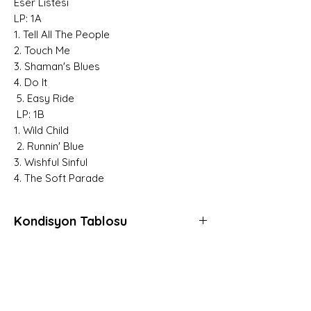
Eser Listesi
LP: 1A
1. Tell All The People
2. Touch Me
3. Shaman's Blues
4. Do It
5. Easy Ride
LP: 1B
1. Wild Child
2. Runnin' Blue
3. Wishful Sinful
4. The Soft Parade
Kondisyon Tablosu
Mint (M)
Her açıdan kusursuz, daha önce hiç
dinlenmemiş, muhtemelen hala kapalı
Hemen Üye Ol ve
ambalajında plaklar için kullanılır.
Fırsatları Yakala!