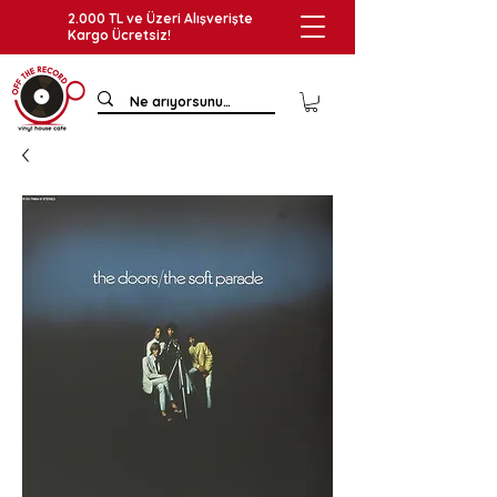
2.000 TL ve Üzeri Alışverişte
Kargo Ücretsiz!