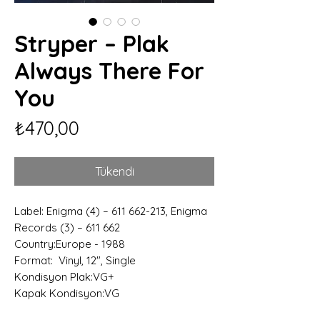
Stryper – Plak
Always There For
You
Fiyat
₺470,00
Tükendi
Label: Enigma (4) – 611 662-213, Enigma
Records (3) – 611 662
Country:Europe - 1988
Format: Vinyl, 12", Single
Kondisyon Plak:VG+
Kapak Kondisyon:VG