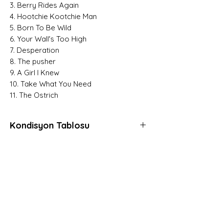
3. Berry Rides Again
4. Hootchie Kootchie Man
5. Born To Be Wild
6. Your Wall's Too High
7. Desperation
8. The pusher
9. A Girl I Knew
10. Take What You Need
11. The Ostrich
Kondisyon Tablosu
*
*
*
Mint (M)
Her açıdan kusursuz, daha önce hiç
Hemen Üye Ol ve
dinlenmemiş, muhtemelen hala kapalı
Fırsatları Yakala!
ambalajında plaklar için kullanılır.
Avantaj ve yeniliklerden haberdar olmak için
Gerçek anlamda sıfır plaklara verilen
üye olabilirsiniz.
derecedir.