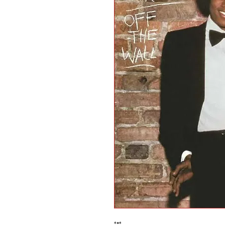
*
*
*