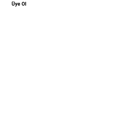
Üye Ol
Müşteri Hizmetleri
Tel:
0216 3109439
E-posta:
info@offtherecordistanbul.com