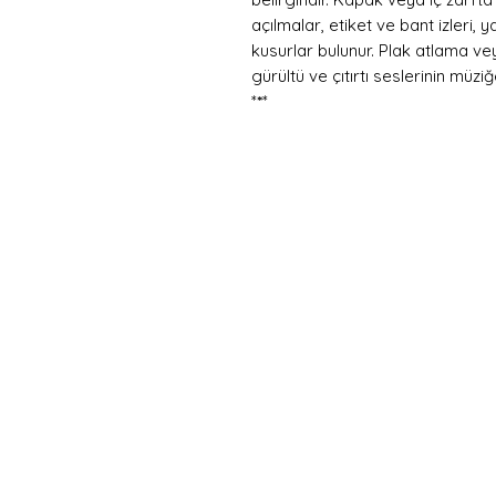
açılmalar, etiket ve bant izleri,
kusurlar bulunur. Plak atlama v
gürültü ve çıtırtı seslerinin müzi
*
*
*
Hemen
Avanta
E-postanızı girin