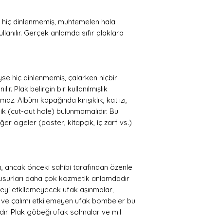
8. I Can't Help It
9. It's the Falling 
 hiç dinlenmemiş, muhtemelen hala
10. Burn This Disc
ullanılır. Gerçek anlamda sıfır plaklara
e hiç dinlenmemiş, çalarken hiçbir
ır. Plak belirgin bir kullanılmışlık
z. Albüm kapağında kırışıklık, kat izi,
ik (cut-out hole) bulunmamalıdır. Bu
er ögeler (poster, kitapçık, iç zarf vs.)
ran, ancak önceki sahibi tarafından özenle
. Kusurları daha çok kozmetik anlamdadır
meyi etkilemeyecek ufak aşınmalar,
esi ve çalımı etkilemeyen ufak bombeler bu
ir. Plak göbeği ufak solmalar ve mil