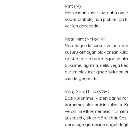
Mint (M)
Her açıdan kusursuz, daha önce
kapalı ambalajında plaklar için k
verilen derecedir.
Near Mint (NM or M-)
Neredeyse kusursuz ve neredeys
kusuru olmayan plaklar için kullanıl
gösteriyorsa bu kategoriye alınma
bükülme, ayrılma, delik veya kes
durum plak içeriğinde bulunan diğ
için de geçerlidir.
Very Good Plus (VG+)
Bazı kullanılmışlık izleri barındı
korunmuş plaklar için kullanılır
ve çalımı etkilememelidir. Dinle
yüzeysel çizikler görülebilir. S
dereceye girmesine engel değild