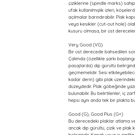
çiziklerine (spindle marks) sahip 
ufak kullanılmışlık izleri, köşel
açılmalar barındırabilir. Plak ka
veya kesikler (cut-out hole) olab
kusuru olmasa, bir üst derecelen
Very Good (VG)
Bir üst derecede bahsedilen sor
Çalımda (özellikle şarkı başlangı
pasajlarda) dip gürültü belirgi
geçmemelidir. Sesi etkileyebilece
kadar derin) gibi plak üzerindeki
düzeydedir. Plak göbeğinde yazıl
bulunabilir. Bu belirtilenler, iç 
hepsi aynı anda tek bir plakta b
Good (G), Good Plus (G+)
Bu derecedeki plaklar atlama v
ancak dip gürültü, çizik ve plak
belirgindir. Kapak veya iç zarfta