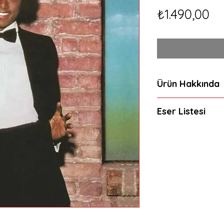
Fi
₺1.490,00
Ürün Hakkında
Firma: Sony , Yayı
Eser Listesi
Tür: Pop - Rock , 
Format Türü: Plak,
1. Don't Stop 'Til
2. Rock With You
3. Workin' Day an
4. Get on the Floo
5. Off The Wall
6. Girlfriend
7. She's out of My 