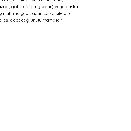
 yazılar, göbek izi (ring wear) veya başka
eya takılma yapmadan çalsa bile dip
ğe eşlik edeceği unutulmamalıdır.
 Üye Ol ve Fırsatları Y
j ve yeniliklerden haberdar olmak için üye olabili