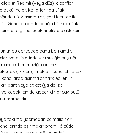
olabilir. Resimli (veya düz) iç zarflar
erde bükülmeler, kenarlarında ufak
pağında ufak aşınmalar, çentikler, delik
ilir. Genel anlamda; plağın bir kaç ufak
dirmeye girebilecek nitelikte plaklardır.
unlar bu derecede daha belirgindir.
çları ve bitişlerinde ve müziğin düştüğü
ndir ancak tüm müziğin önüne
k ufak çizikler (tırnakla hissedilebilecek
 kanallarda aşınmalar fark edilebilir
ar, bant veya etiket (ya da izi)
zarf ve kapak için de geçerlidir ancak bütün
ulunmamalıdır.
eya takılma yapmadan çalmalıdırlar
 kanallarında aşınmalar önemli ölçüde
 (özellikle alt ve sırt bölümünde)