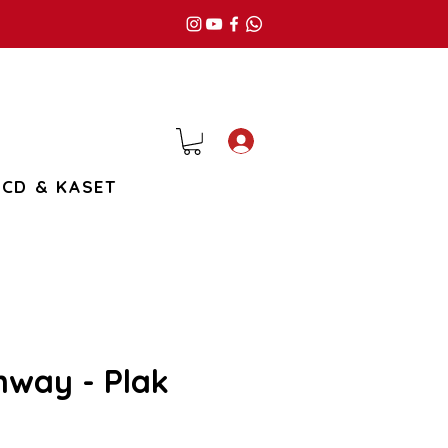
Giriş
CD & KASET
hway - Plak