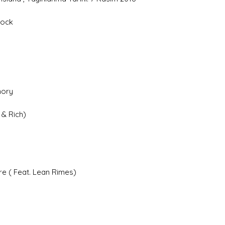
gösteriyorsa bu k
Rock
kapağında kırışıklık
delik veya kesik (
Bu durum plak içe
(poster, kitapçık, iç
Very Good Plus (
mory
Bazı kullanılmışlık
sahibi tarafından 
 & Rich)
kullanılır. Kusurla
anlamdadır ve çalı
etkilemeyecek ufak
görülebilir. Sesi v
bombeler bu derec
re ( Feat. Lean Rimes)
Plak göbeği ufak so
(spindle marks) sah
iç zarflar ufak kull
bükülmeler, kenarl