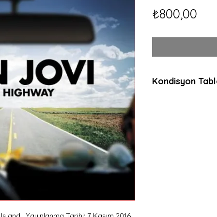
Fiy
₺800,00
Kondisyon Tab
*
*
*
Mint (M)
Her açıdan kusurs
dinlenmemiş, muht
ambalajında plaklar
anlamda sıfır plakl
Near Mint (NM or 
Neredeyse kusurs
dinlenmemiş, çala
Island , Yayınlanma Tarihi: 7 Kasım 2016
plaklar için kullanılı