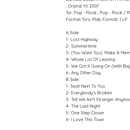
, Orijinal Yıl: 2007
Tür: Pop - Rock , Pop - Rock / 
Format Türü: Plak, Format: 1 LP
A Side:
1- Lost Highway
2- Summertime
3- (You Want Tou) Make A Me
4- Whole Lot Of Leaving
5- We Got It Going On (With Big
6- Any Other Day
B Side:
1- Seat Next To You
2- Everybody's Broken
3- Tell We Ain't Stranger Anymo
4- The Last Night
5- One Step CIoser
6- I Love This Town