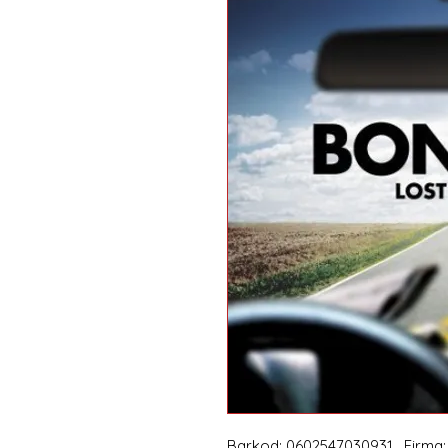
Barkod: 0602547030931 , Firma: 