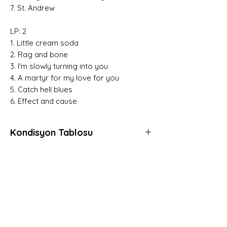
7. St. Andrew
LP: 2
1. Little cream soda
2. Rag and bone
3. I'm slowly turning into you
4. A martyr for my love for you
5. Catch hell blues
6. Effect and cause
Kondisyon Tablosu
*
*
*
Mint (M)
Hemen Üye Ol ve
Fırsatları Yakala!
Her açıdan kusursuz, daha önce hiç
Avantaj ve yeniliklerden haberdar olmak için
dinlenmemiş, muhtemelen hala kapalı
üye olabilirsiniz.
ambalajında plaklar için kullanılır.