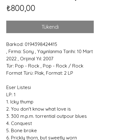
Fiyat
₺800,00
Tükendi
Barkod: 0194398424415
, Firma: Sony , Yayınlanma Tarihi: 10 Mart
2022 , Orijinal Yıl: 2007
Tür: Pop - Rock , Pop - Rock / Rock
Format Türü: Plak, Format: 2 LP
Eser Listesi
LP: 1
1. Icky thump
2. You don't know what love is
3. 300 m.p.m. torrential outpour blues
4. Conquest
5. Bone broke
6. Prickly thorn, but sweetly worn