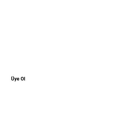
akala!
rsiniz.
Üye Ol