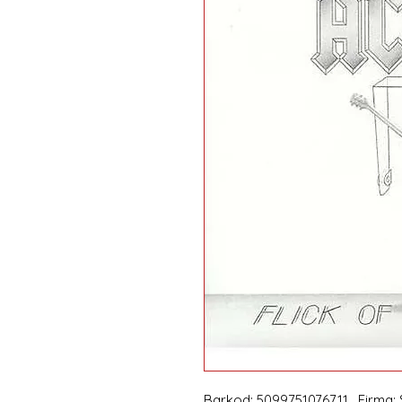
Barkod: 5099751076711 , Firma: S