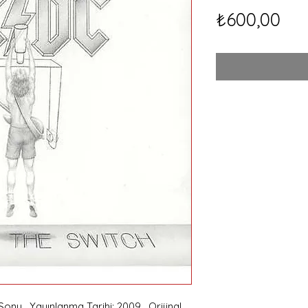
Fiy
₺600,00
ony , Yayınlanma Tarihi: 2009 , Orijinal