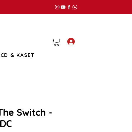
Giriş
CD & KASET
The Switch -
/DC