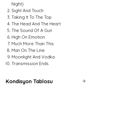
Night)
Sight And Touch
Taking It To The Top
The Head And The Heart
The Sound Of A Gun
High On Emotion
Much More Than This
Man On The Line
Moonlight And Vodka
Transmission Ends
Kondisyon Tablosu
*
*
*
Mint (M)
Her açıdan kusursuz, daha önce hiç
Hemen Üye Ol ve
dinlenmemiş, muhtemelen hala kapalı
Fırsatları Yakala!
ambalajında plaklar için kullanılır.
Avantaj ve yeniliklerden haberdar olmak için
Gerçek anlamda sıfır plaklara verilen