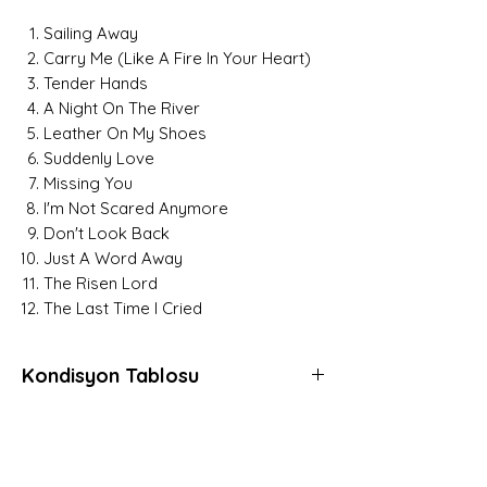
Sailing Away
Carry Me (Like A Fire In Your Heart)
Tender Hands
A Night On The River
Leather On My Shoes
Suddenly Love
Missing You
I'm Not Scared Anymore
Don't Look Back
Just A Word Away
The Risen Lord
The Last Time I Cried
Kondisyon Tablosu
*
*
*
Mint (M)
Her açıdan kusursuz, daha önce hiç
Hemen Üye Ol ve