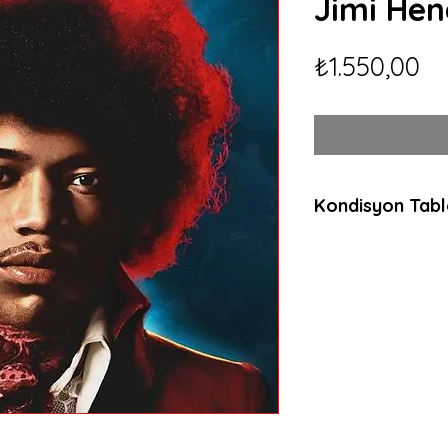
Jimi Hen
Fi
₺1.550,00
Kondisyon Tab
Mint (M)
Her açıdan kusurs
dinlenmemiş, muht
ambalajında plaklar
anlamda sıfır plakl
Near Mint (NM or 
Neredeyse kusurs
dinlenmemiş, çala