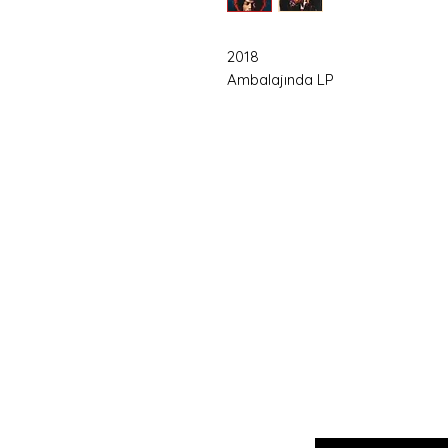
2018
Ambalajında LP
Hemen
Avanta
E-postanızı girin