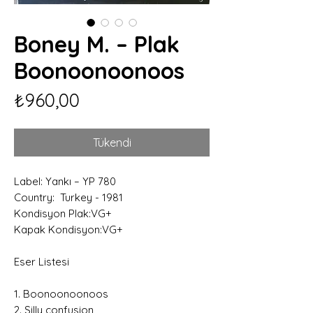
Boney M. – Plak
Boonoonoonoos
Fiyat
₺960,00
Tükendi
Label: Yankı – YP 780
Country: Turkey - 1981
Kondisyon Plak:VG+
Kapak Kondisyon:VG+
Eser Listesi
1. Boonoonoonoos
2. Silly confusion