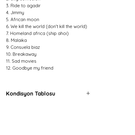
3. Ride to agadir
4. Jimmy
5. African moon
6. We kill the world (don't kill the world)
7. Homeland africa (ship ahoi)
8. Malaika
9. Consuela biaz
10. Breakaway
11. Sad movies
12. Goodbye my friend
Kondisyon Tablosu
*
*
*
Mint (M)
Her açıdan kusursuz, daha önce hiç
Hemen Üye Ol ve
dinlenmemiş, muhtemelen hala kapalı
Fırsatları Yakala!
ambalajında plaklar için kullanılır.