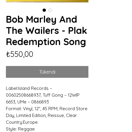
Bob Marley And
The Wailers - Plak
Redemption Song
Fiyat
₺550,00
Tükendi
Label:Island Records –
00602508668937, Tuff Gong – 12WIP
6653, UMe – 0866893
Format: Vinyl, 12", 45 RPM, Record Store
Day, Limited Edition, Reissue, Clear
Country:Europe
Style: Reggae