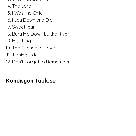
The Lord
I Was the Child
I Lay Down and Die
Sweetheart
Bury Me Down by the River
My Thing
The Chance of Love
Turning Tide
Don’t Forget to Remember
Kondisyon Tablosu
Mint (M)
Her açıdan kusursuz, daha önce hiç
dinlenmemiş, muhtemelen hala kapalı
Hemen Üye Ol ve
ambalajında plaklar için kullanılır.
Fırsatları Yakala!
Gerçek anlamda sıfır plaklara verilen
Avantaj ve yeniliklerden haberdar olmak için
derecedir.
üye olabilirsiniz.