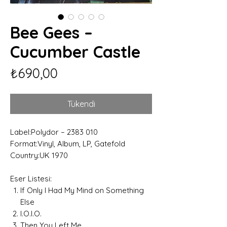
Bee Gees –
Cucumber Castle
Fiyat
₺690,00
Tükendi
Label:Polydor – 2383 010
Format:Vinyl, Album, LP, Gatefold
Country:UK 1970
Eser Listesi:
If Only I Had My Mind on Something
Else
I.O.I.O.
Then You Left Me