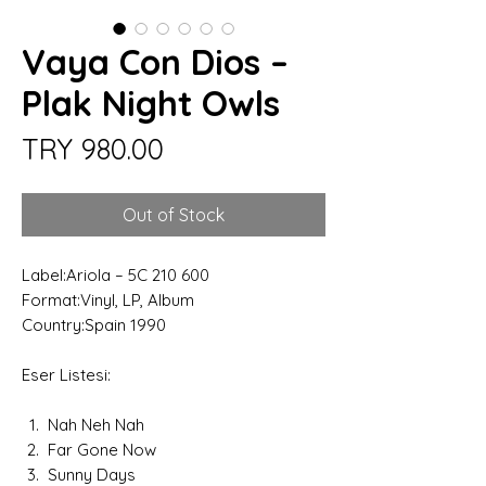
Vaya Con Dios –
Plak Night Owls
Price
TRY 980.00
Out of Stock
Label:Ariola – 5C 210 600
Format:Vinyl, LP, Album
Country:Spain 1990
Eser Listesi:
Nah Neh Nah
Far Gone Now
Sunny Days