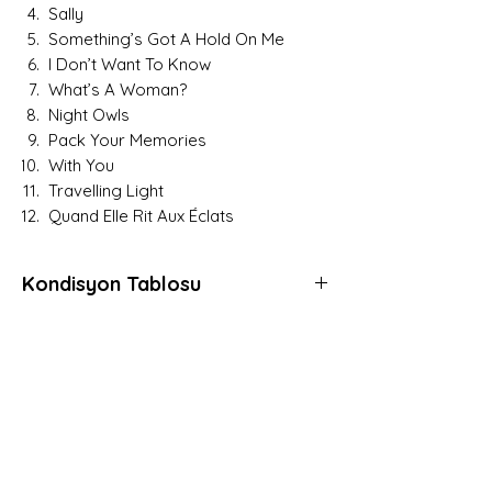
Sally
Something’s Got A Hold On Me
I Don’t Want To Know
What’s A Woman?
Night Owls
Pack Your Memories
With You
Travelling Light
Quand Elle Rit Aux Éclats
Kondisyon Tablosu
Mint (M)
Her açıdan kusursuz, daha önce hiç
dinlenmemiş, muhtemelen hala kapalı
Hemen Üye Ol ve
ambalajında plaklar için kullanılır.
Fırsatları Yakala!
Gerçek anlamda sıfır plaklara verilen
Avantaj ve yeniliklerden haberdar olmak için
derecedir.
üye olabilirsiniz.