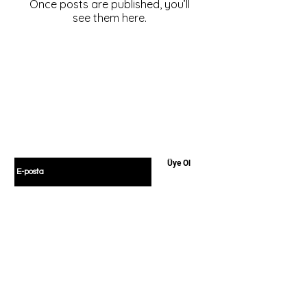
Once posts are published, you’ll
see them here.
Hemen Üye Ol ve
Fırsatları Yakala!
Avantaj ve yeniliklerden haberdar olmak için
üye olabilirsiniz.
E-postanızı girin
Üye Ol
Politikamız
Alışveriş
Türler
Mesafeli Satış
Blog
Sözleşmesi