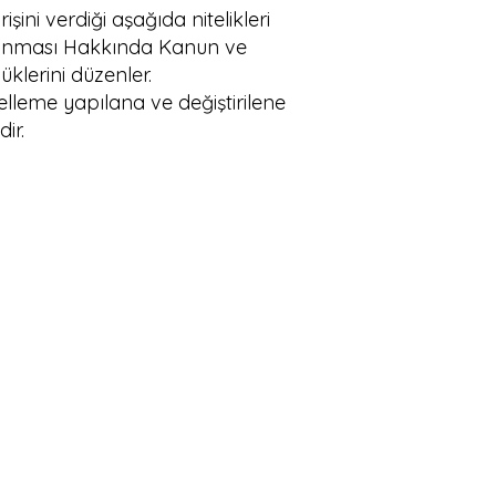
şini verdiği aşağıda nitelikleri
n Korunması Hakkında Kanun ve
klerini düzenler.
ncelleme yapılana ve değiştirilene
ir.