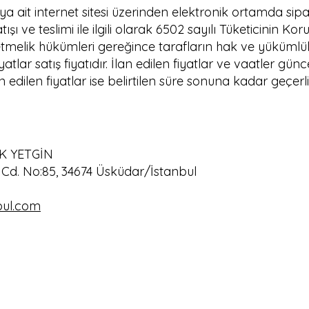
a ait internet sitesi üzerinden elektronik ortamda sipari
satışı ve teslimi ile ilgili olarak 6502 sayılı Tüketicini
tmelik hükümleri gereğince tarafların hak ve yükümlülü
iyatlar satış fiyatıdır. İlan edilen fiyatlar ve vaatler gü
n edilen fiyatlar ise belirtilen süre sonuna kadar geçerlid
AK YETGİN
Cd. No:85, 34674 Üsküdar/İstanbul
bul.com