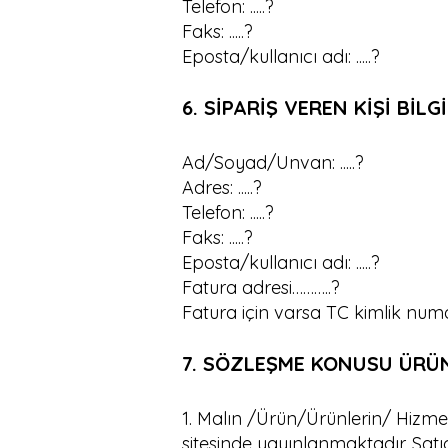
Telefon: .....?
Faks: .....?
Eposta/kullanıcı adı: .....?
6. SİPARİŞ VEREN KİŞİ BİLG
Ad/Soyad/Unvan: .....?
Adres: .....?
Telefon: .....?
Faks: .....?
Eposta/kullanıcı adı: .....?
Fatura adresi………..?
Fatura için varsa TC kimlik num
7. SÖZLEŞME KONUSU ÜRÜN
1. Malın /Ürün/Ürünlerin/ Hizmeti
sitesinde yayınlanmaktadır. Sat