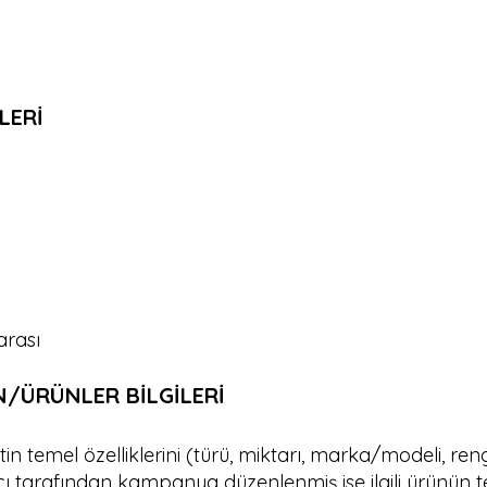
İLERİ
arası
/ÜRÜNLER BİLGİLERİ
n temel özelliklerini (türü, miktarı, marka/modeli, reng
ıcı tarafından kampanya düzenlenmiş ise ilgili ürünün 