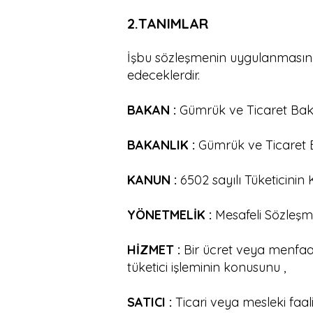
2.TANIMLAR
İşbu sözleşmenin uygulanmasında
edeceklerdir.
BAKAN :
Gümrük ve Ticaret Baka
BAKANLIK :
Gümrük ve Ticaret B
KANUN :
6502 sayılı Tüketicini
YÖNETMELİK :
Mesafeli Sözleşme
HİZMET :
Bir ücret veya menfaat
tüketici işleminin konusunu ,
SATICI :
Ticari veya mesleki fa