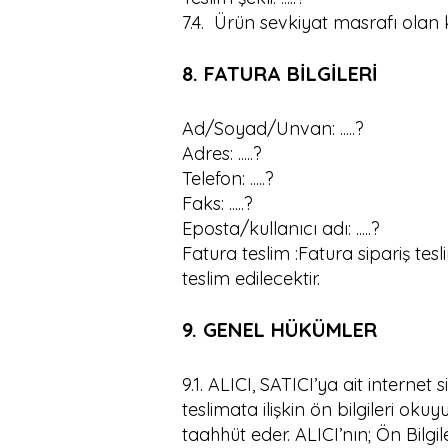
7.4. Ürün sevkiyat masrafı olan 
8. FATURA BİLGİLERİ
Ad/Soyad/Unvan: .....?
Adres: .....?
Telefon: .....?
Faks: .....?
Eposta/kullanıcı adı: .....?
Fatura teslim :Fatura sipariş tesl
teslim edilecektir.
9. GENEL HÜKÜMLER
9.1. ALICI, SATICI’ya ait internet
teslimata ilişkin ön bilgileri oku
taahhüt eder. ALICI’nın; Ön Bilg