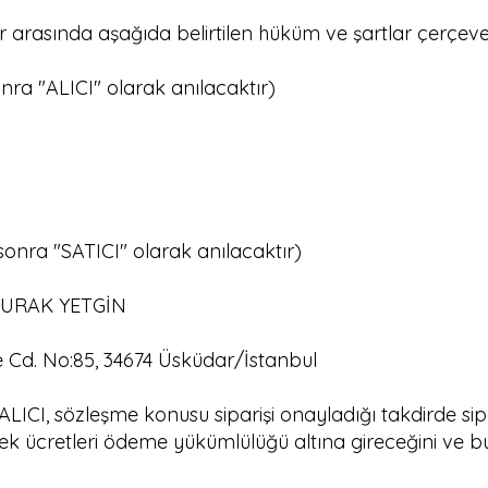
r arasında aşağıda belirtilen hüküm ve şartlar çerçeve
ra "ALICI" olarak anılacaktır)
nra "SATICI" olarak anılacaktır)
 BURAK YETGİN
Cd. No:85, 34674 Üsküdar/İstanbul
LICI, sözleşme konusu siparişi onayladığı takdirde si
en ek ücretleri ödeme yükümlülüğü altına gireceğini ve bu