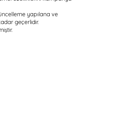
er güncelleme yapılana ve
kadar geçerlidir.
iştir.