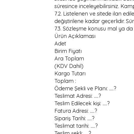
süresince inceleyebilirsiniz. Kam
7.2. Listelenen ve sitede ilan edi
değiştirilene kadar geçerlidir. Sür
7.3. Sözleşme konusu mal ya da hi
Ürün Açıklaması
Adet
Birim Fiyatı
Ara Toplam
(KDV Dahil)
Kargo Tutarı
Toplam :
Ödeme Şekli ve Planı: .....?
Teslimat Adresi: .....?
Teslim Edilecek kişi: .....?
Fatura Adresi: .....?
Sipariş Tarihi: .....?
Teslimat tarihi: .....?
Teslim şekli: .....?