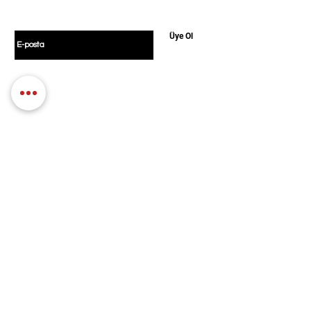
7 Heartless
E-postanızı girin
8 Faith
Üye Ol
9 Blinding Lights
10 In Your Eyes
11 Save Your Tears
12 Repeat After Me (Interlude)
13 After Hours
14 Until I Bleed Out
Politikamız
Alışveriş
Türler
Mesafeli Satış
Blog
Sözleşmesi
Hakkımızda
KVKK Aydınlatma Metni
Gizlilik Politikası
İletişim
İptal ve İade Koşulları
Üyelik Sözleşmesi
Mağazamız
Kuzguncuk Mah, İcadiye Cd. No:85, 34674
Üsküdar/İstanbul