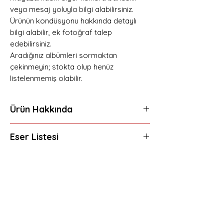
veya mesaj yoluyla bilgi alabilirsiniz.
Ürünün kondüsyonu hakkında detaylı
bilgi alabilir, ek fotoğraf talep
edebilirsiniz.
Aradığınız albümleri sormaktan
çekinmeyin; stokta olup henüz
listelenmemiş olabilir.
Ürün Hakkında
THE WEEKND - AFTER HOURS (2020)
Eser Listesi
CD 2.EL
KONDİSYON: ÇOK İYİ
1 Alone Again
2 Too Late
3 Hardest To Love
Hemen Üye Ol ve
4 Scared To Live
Fırsatları Yakala!
5 Snowchild
Avantaj ve yeniliklerden haberdar olmak için
6 Escape From LA
üye olabilirsiniz.