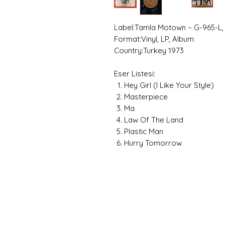
Label:Tamla Motown – G-965-L
Format:Vinyl, LP, Album
Country:Turkey 1973
Eser Listesi:
Hey Girl (I Like Your Style)
Masterpiece
Ma
Law Of The Land
Plastic Man
Hurry Tomorrow