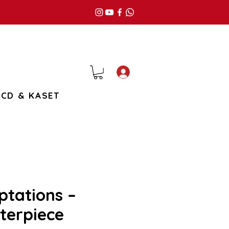
Giriş
CD & KASET
tations –
terpiece