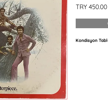
TRY 450.00
Kondisyon Tab
Mint (M)
Her açıdan kusurs
dinlenmemiş, muht
ambalajında plaklar
anlamda sıfır plakl
Near Mint (NM or 
Neredeyse kusurs
dinlenmemiş, çala
plaklar için kullanılı
gösteriyorsa bu k