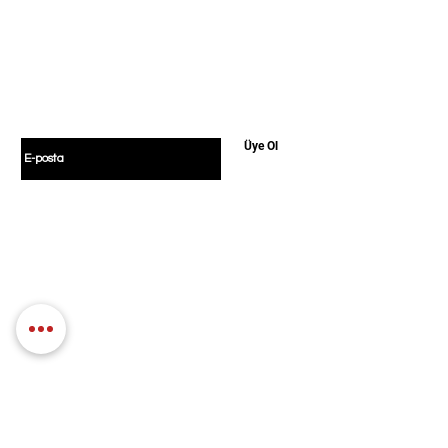
Hemen Üye Ol ve
Fırsatları Yakala!
Avantaj ve yeniliklerden haberdar olmak için
üye olabilirsiniz.
E-postanızı girin
Üye Ol
Politikamız
Alışveriş
Türler
Mesafeli Satış
Blog
Sözleşmesi
Hakkımızda
KVKK Aydınlatma Metni
Gizlilik Politikası
İletişim
İptal ve İade Koşulları
Üyelik Sözleşmesi