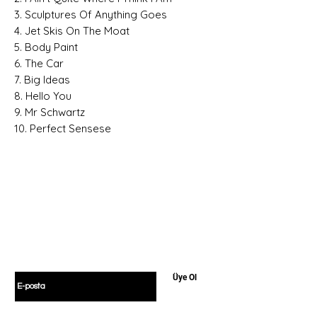
3. Sculptures Of Anything Goes
4. Jet Skis On The Moat
5. Body Paint
6. The Car
7. Big Ideas
8. Hello You
9. Mr Schwartz
10. Perfect Sensese
Hemen Üye Ol ve
Fırsatları Yakala!
Avantaj ve yeniliklerden haberdar olmak için
üye olabilirsiniz.
E-postanızı girin
Üye Ol