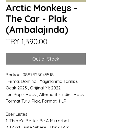
Arctic Monkeys -
The Car - Plak
(Ambalajında)
Price
TRY 1,390.00
Out of Stock
Barkod: 0887828045518
, Firma: Domino , Yayınlanma Tarihi: 6
Ocak 2023 , Orijinal Yıl: 2022
Tür: Pop - Rock , Alternatif - Indie , Rock
Format Türü: Plak, Format: 1 LP
Eser Listesi
1. There’d Better Be A Mirrorball
2. I Ain’t Quite Where I Think I Am