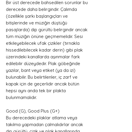
Bir üst derecede bahsedilen sorunlar bu
derecede daha belirgindir. Çalımda
(özellikle şarkı başlangıçları ve
bitişlerinde ve müziğin düştüğü
pasajlarda) dip gürültü belirgindir ancak
tüm müziğin önüne geçmemelidir. Sesi
etkileyebilecek ufak çizikler (tırnakla
hissedilebilecek kadar derin) gibi plak
üzerindeki kanallarda aşınmalar fark
edilebilir düzeydedir. Plak göbeğinde
yazılar, bant veya etiket (ya da izi)
bulunabilir. Bu belirtilenler, iç zarf ve
kapak için de geçerlidir ancak bütün
hepsi aynı anda tek bir plakta
bulunmamalıdır.
Good (G), Good Plus (G+)
Bu derecedeki plaklar atlama veya
takılma yapmadan çalmalıdırlar ancak
dip gürültü, çizik ve plak kanallarında