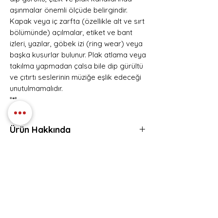
aşınmalar önemli ölçüde belirgindir.
Kapak veya iç zarfta (özellikle alt ve sırt
bölümünde) açılmalar, etiket ve bant
izleri, yazılar, göbek izi (ring wear) veya
başka kusurlar bulunur. Plak atlama veya
takılma yapmadan çalsa bile dip gürültü
ve çıtırtı seslerinin müziğe eşlik edeceği
unutulmamalıdır.
*
*
*
Ürün Hakkında
Geffen Records – GEF 24424, Geffen
Eser Listesi
Records – GEF-24424
1991
1. Change In The Weather
Europe
2. Edison's Medicine
Plak Kondisyon: VG+
3. Don't De-Rock Me
Hemen Üye Ol ve
Kapak Kondisyon:EXL
4. Call It What You Want
Fırsatları Yakala!