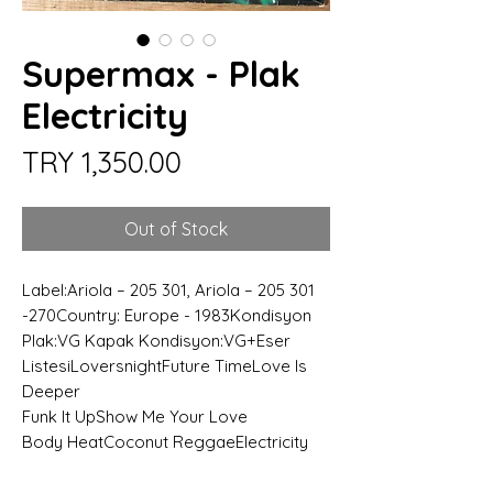
Supermax - Plak
Electricity
Price
TRY 1,350.00
Out of Stock
Label:Ariola – 205 301, Ariola – 205 301
-270Country: Europe - 1983Kondisyon
Plak:VG Kapak Kondisyon:VG+Eser
ListesiLoversnightFuture TimeLove Is
Deeper
Funk It UpShow Me Your Love
Body HeatCoconut ReggaeElectricity