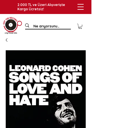
2.000 TL ve Üzeri Alışverişte
Kargo Ücretsiz!