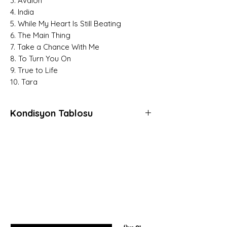
3. Avalon
4. India
5. While My Heart Is Still Beating
6. The Main Thing
7. Take a Chance With Me
8. To Turn You On
9. True to Life
​​​​​​​10. Tara
Kondisyon Tablosu
*
*
*
Mint (M)
Her açıdan kusursuz, daha önce hiç
Hemen Üye Ol ve
dinlenmemiş, muhtemelen hala kapalı
Fırsatları Yakala!
ambalajında plaklar için kullanılır.
Avantaj ve yeniliklerden haberdar olmak için
Gerçek anlamda sıfır plaklara verilen
üye olabilirsiniz.
derecedir.
E-postanızı girin