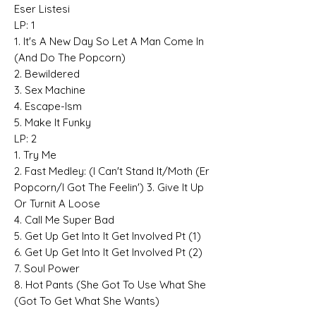
Eser Listesi
LP: 1
1. It's A New Day So Let A Man Come In
(And Do The Popcorn)
2. Bewildered
3. Sex Machine
4. Escape-Ism
5. Make It Funky
LP: 2
1. Try Me
2. Fast Medley: (I Can't Stand It/Moth (Er
Popcorn/I Got The Feelin') 3. Give It Up
Or Turnit A Loose
4. Call Me Super Bad
5. Get Up Get Into It Get Involved Pt (1)
6. Get Up Get Into It Get Involved Pt (2)
7. Soul Power
8. Hot Pants (She Got To Use What She
(Got To Get What She Wants)