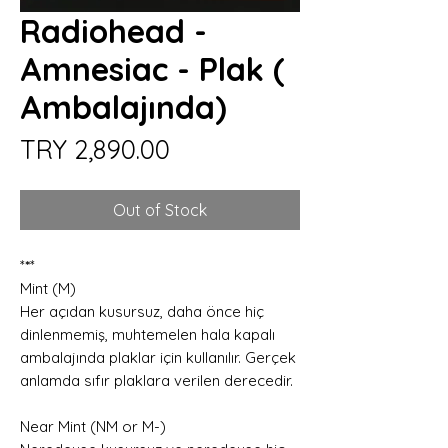
Radiohead -
Amnesiac - Plak (
Ambalajında)
Price
TRY 2,890.00
Out of Stock
*
*
*
Mint (M)
Her açıdan kusursuz, daha önce hiç
dinlenmemiş, muhtemelen hala kapalı
ambalajında plaklar için kullanılır. Gerçek
anlamda sıfır plaklara verilen derecedir.
Near Mint (NM or M-)