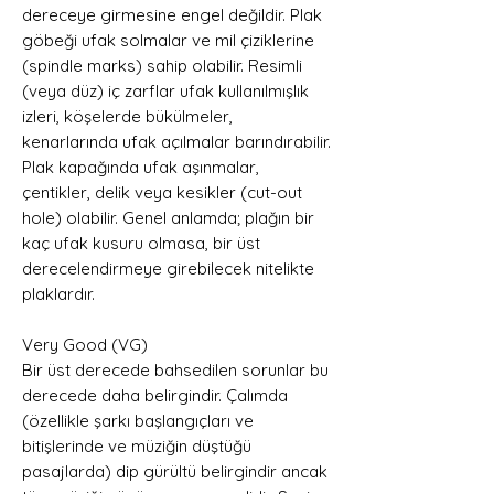
dereceye girmesine engel değildir. Plak
göbeği ufak solmalar ve mil çiziklerine
(spindle marks) sahip olabilir. Resimli
(veya düz) iç zarflar ufak kullanılmışlık
izleri, köşelerde bükülmeler,
kenarlarında ufak açılmalar barındırabilir.
Plak kapağında ufak aşınmalar,
çentikler, delik veya kesikler (cut-out
hole) olabilir. Genel anlamda; plağın bir
kaç ufak kusuru olmasa, bir üst
derecelendirmeye girebilecek nitelikte
plaklardır.
Very Good (VG)
Bir üst derecede bahsedilen sorunlar bu
derecede daha belirgindir. Çalımda
(özellikle şarkı başlangıçları ve
bitişlerinde ve müziğin düştüğü
pasajlarda) dip gürültü belirgindir ancak