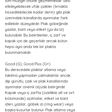
tüm müziğin önüne geçmemelidir. Sesi
etkileyebilecek ufak çizikler (tırnakla
hissedilebilecek kadar derin) gibi plak
üzerindeki kanallarda aşınmalar fark
edilebilir düzeydedir. Plak göbeğinde
yazılar, bant veya etiket (ya da izi)
bulunabilir. Bu belirtilenler, iç zarf ve
kapak için de geçerlidir ancak bütün
hepsi aynı anda tek bir plakta
bulunmamalıdır.
Good (G), Good Plus (G+)
Bu derecedeki plaklar atlama veya
takılma yapmadan çalmalıdırlar ancak
dip gürültü, çizik ve plak kanallarında
aşınmalar önemli ölçüde belirgindir.
Kapak veya iç zarfta (özellikle alt ve sırt
bölümünde) açılmalar, etiket ve bant
izleri, yazılar, göbek izi (ring wear) veya
başka kusurlar bulunur. Plak atlama veya