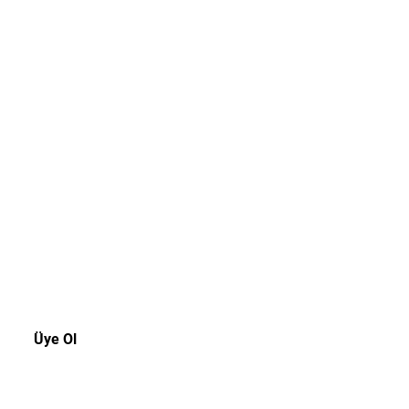
akala!
rsiniz.
Üye Ol