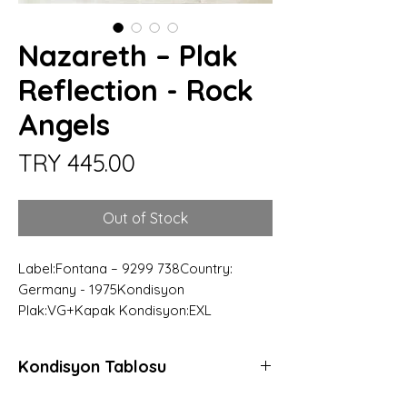
Nazareth – Plak
Reflection - Rock
Angels
Price
TRY 445.00
Out of Stock
Label:Fontana – 9299 738Country:
Germany - 1975Kondisyon
Plak:VG+Kapak Kondisyon:EXL
Kondisyon Tablosu
*
*
*