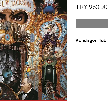
TRY 960.00
Kondisyon Tab
Mint (M)
Her açıdan kusurs
dinlenmemiş, muht
ambalajında plaklar
anlamda sıfır plakl
Near Mint (NM or 
Neredeyse kusurs
dinlenmemiş, çala
plaklar için kullanılı
gösteriyorsa bu k