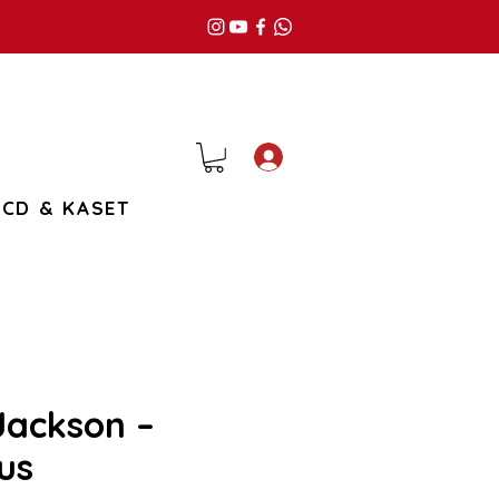
Giriş
CD & KASET
Jackson –
us