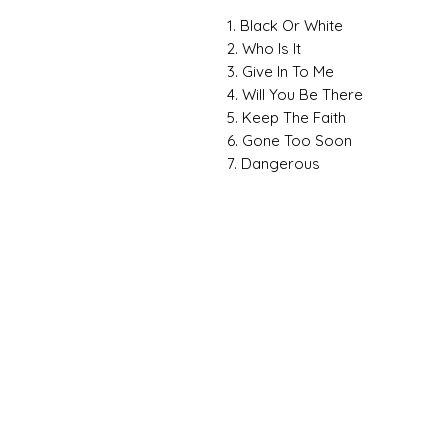
1. Black Or White
2. Who Is It
3. Give In To Me
4. Will You Be There
5. Keep The Faith
6. Gone Too Soon
7. Dangerous
Hemen
Avanta