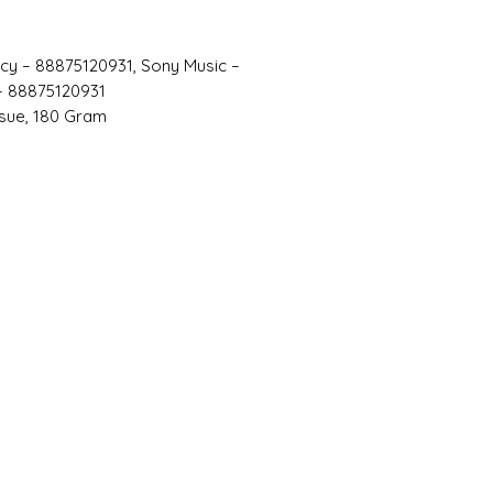
kapağında kırışıklık
delik veya kesik (
acy – 88875120931, Sony Music –
Bu durum plak içe
– 88875120931
(poster, kitapçık, iç
issue, 180 Gram
Very Good Plus (
Bazı kullanılmışlık
sahibi tarafından 
kullanılır. Kusurla
anlamdadır ve çalı
etkilemeyecek ufak
görülebilir. Sesi v
bombeler bu derec
Plak göbeği ufak so
(spindle marks) sah
iç zarflar ufak kull
bükülmeler, kenarl
barındırabilir. Pl